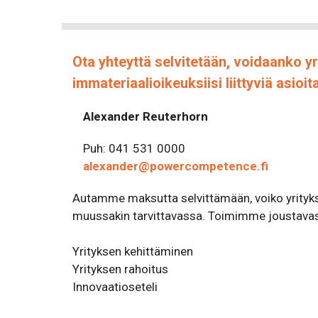
Ota yhteyttä selvitetään, voidaanko yr
immateriaalioikeuksiisi liittyviä asioita
Alexander Reuterhorn
Puh: 041 531 0000
alexander@powercompetence.fi
Autamme maksutta selvittämään, voiko yrityk
muussakin tarvittavassa. Toimimme joustavast
Yrityksen kehittäminen
Yrityksen rahoitus
Innovaatioseteli