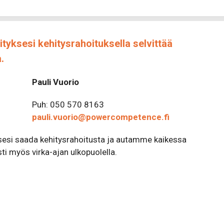
ityksesi kehitysrahoituksella selvittää
.
Pauli Vuorio
Puh: 050 570 8163
pauli.vuorio@powercompetence.fi
sesi saada kehitysrahoitusta ja autamme kaikessa
i myös virka-ajan ulkopuolella.