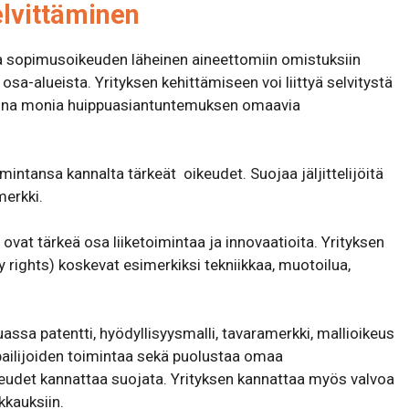
elvittäminen
a sopimusoikeuden läheinen aineettomiin omistuksiin
 osa-alueista. Yrityksen kehittämiseen voi liittyä selvitystä
puna monia huippuasiantuntemuksen omaavia
imintansa kannalta tärkeät oikeudet. Suojaa jäljittelijöitä
merkki.
ovat tärkeä osa liiketoimintaa ja innovaatioita. Yrityksen
y rights) koskevat esimerkiksi tekniikkaa, muotoilua,
ssa patentti, hyödyllisyysmalli, tavaramerkki, mallioikeus
kilpailijoiden toimintaa sekä puolustaa omaa
ikeudet kannattaa suojata. Yrityksen kannattaa myös valvoa
kkauksiin.