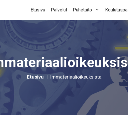
Etusivu
Palvelut
Puhetaito
Koulutuspal
mmateriaalioikeuksis
Etusivu
|
Immateriaalioikeuksista