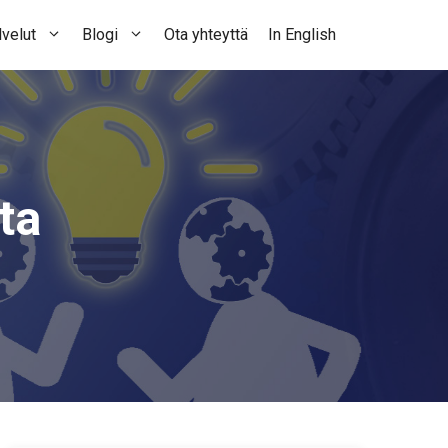
velut
Blogi
Ota yhteyttä
In English
ta