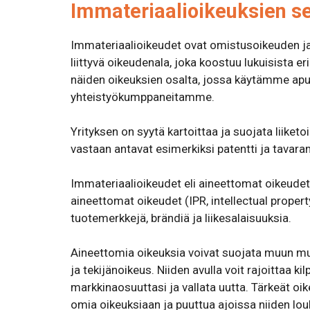
Immateriaalioikeuksien s
Immateriaalioikeudet ovat omistusoikeuden j
liittyvä oikeudenala, joka koostuu lukuisista eri
näiden oikeuksien osalta, jossa käytämme a
yhteistyökumppaneitamme.
Yrityksen on syytä kartoittaa ja suojata liiketo
vastaan antavat esimerkiksi patentti ja tavara
Immateriaalioikeudet eli aineettomat oikeudet 
aineettomat oikeudet (IPR, intellectual propert
tuotemerkkejä, brändiä ja liikesalaisuuksia.
Aineettomia oikeuksia voivat suojata muun mua
ja tekijänoikeus. Niiden avulla voit rajoittaa 
markkinaosuuttasi ja vallata uutta. Tärkeät o
omia oikeuksiaan ja puuttua ajoissa niiden lou