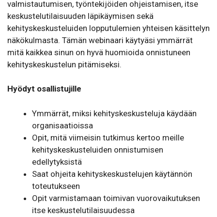
valmistautumisen, työntekijöiden ohjeistamisen, itse
keskustelutilaisuuden läpikäymisen sekä
kehityskeskusteluiden lopputulemien yhteisen käsittelyn
näkökulmasta. Tämän webinaari käytyäsi ymmärrät
mitä kaikkea sinun on hyvä huomioida onnistuneen
kehityskeskustelun pitämiseksi.
Hyödyt osallistujille
Ymmärrät, miksi kehityskeskusteluja käydään
organisaatioissa
Opit, mitä viimeisin tutkimus kertoo meille
kehityskeskusteluiden onnistumisen
edellytyksistä
Saat ohjeita kehityskeskustelujen käytännön
toteutukseen
Opit varmistamaan toimivan vuorovaikutuksen
itse keskustelutilaisuudessa