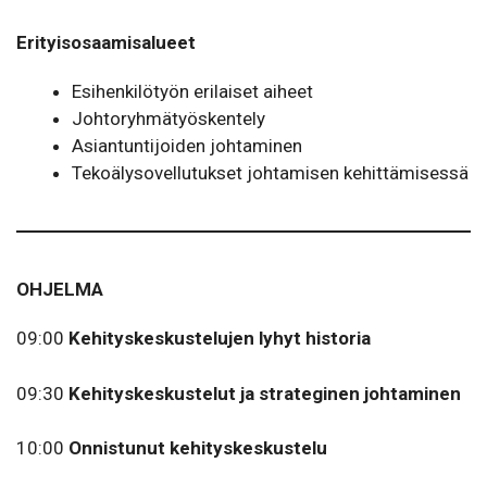
Erityisosaamisalueet
Esihenkilötyön erilaiset aiheet
Johto­ryh­mä­työs­kentely
Asian­tun­ti­joiden johta­minen
Tekoälysovellutukset johtamisen kehittämisessä
OHJELMA
09:00
Kehityskeskustelujen lyhyt historia
09:30
Kehityskeskustelut ja strateginen johtaminen
10:00
Onnistunut kehityskeskustelu