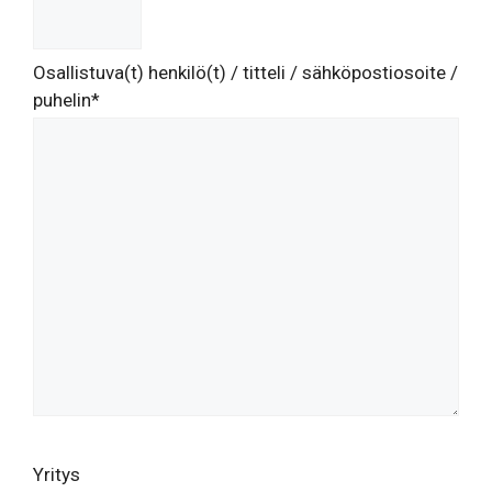
Osallistuva(t) henkilö(t) / titteli / sähköpostiosoite /
puhelin*
Yritys