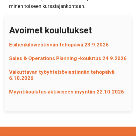
minen toiseen kurs­sia­jan­kohtaan.
Avoimet koulutukset
Esihenkilöviestinnän tehopäivä 23.9.2026
Sales & Operations Planning -koulutus 24.9.2026
Vaikuttavan työyhteisöviestinnän tehopäivä
6.10.2026
Myyntikoulutus aktiiviseen myyntiin 22.10.2026