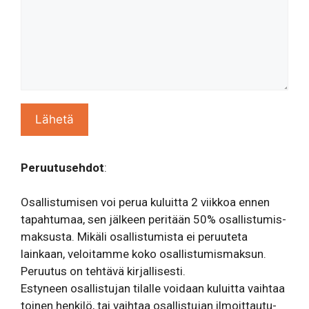
Peruutusehdot
:
Osal­lis­tu­misen voi perua kuluitta 2 viikkoa ennen
tapah­tumaa, sen jälkeen peritään 50% osal­lis­tu­mis­
mak­susta. Mikäli osal­lis­tu­mista ei peruuteta
lainkaan, veloi­tamme koko osal­lis­tu­mis­maksun.
Peruutus on tehtävä kirjal­li­sesti.
Estyneen osal­lis­tujan tilalle voidaan kuluitta vaihtaa
toinen henkilö, tai vaihtaa osal­lis­tujan ilmoit­tau­tu­