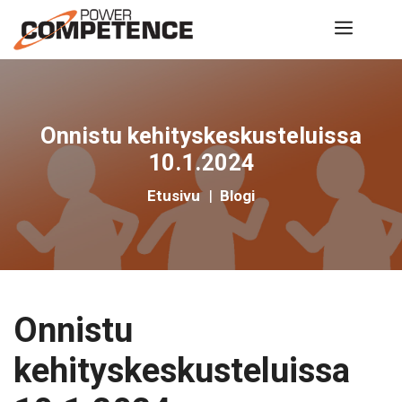
Siirry
Valik
sisältöön
Onnistu kehityskeskusteluissa
10.1.2024
Etusivu
|
Blogi
Onnistu
kehityskeskusteluissa