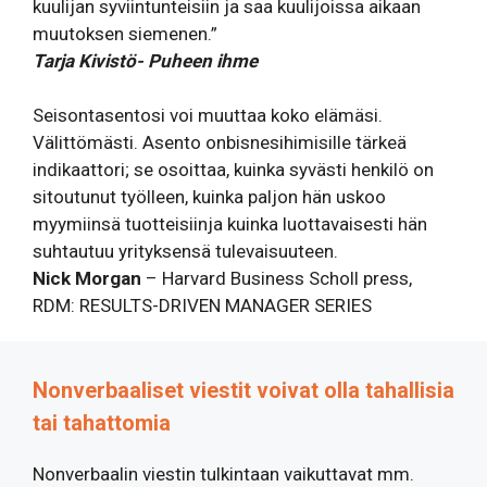
kuulijan syviintunteisiin ja saa kuulijoissa aikaan
muutoksen siemenen.”
Tarja Kivistö- Puheen ihme
Seisontasentosi voi muuttaa koko elämäsi.
Välittömästi. Asento onbisnesihimisille tärkeä
indikaattori; se osoittaa, kuinka syvästi henkilö on
sitoutunut työlleen, kuinka paljon hän uskoo
myymiinsä tuotteisiinja kuinka luottavaisesti hän
suhtautuu yrityksensä tulevaisuuteen.
Nick Morgan
– Harvard Business Scholl press,
RDM: RESULTS-DRIVEN MANAGER SERIES
Nonverbaaliset viestit voivat olla tahallisia
tai tahattomia
Nonverbaalin viestin tulkintaan vaikuttavat mm.