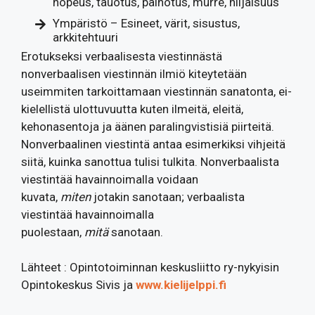
nopeus, tauotus, painotus, murre, hiljaisuus
Ympäristö – Esineet, värit, sisustus,
arkkitehtuuri
Erotukseksi verbaalisesta viestinnästä
nonverbaalisen viestinnän ilmiö kiteytetään
useimmiten tarkoittamaan viestinnän sanatonta, ei-
kielellistä ulottuvuutta kuten ilmeitä, eleitä,
kehonasentoja ja äänen paralingvistisiä piirteitä.
Nonverbaalinen viestintä antaa esimerkiksi vihjeitä
siitä, kuinka sanottua tulisi tulkita. Nonverbaalista
viestintää havainnoimalla voidaan
kuvata,
miten
jotakin sanotaan; verbaalista
viestintää havainnoimalla
puolestaan,
mitä
sanotaan.
Lähteet : Opintotoiminnan keskusliitto ry-nykyisin
Opintokeskus Sivis ja
www.kielijelppi.fi