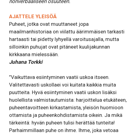
nonverbaaliseen osuuteen.
AJATTELE YLEISÖÄ
Puheet, jotka ovat muuttaneet jopa
maailmanhistoriaa on viilattu äärimmäisen tarkasti
hartaasti tai pidetty lyhyellä varoitusajalla, mutta
silloinkin puhujat ovat pitäneet kuulijakunnan
kirkkaana mielessään.
Juhana Torkki
”Vaikuttava esiintyminen vaatii uskoa itseen.
Valitettavasti uskollaei voi kuitata kaikkia muita
puutteita. Hyvä esiintyminen vaatii uskon lisäksi
huolellista valmistautumista: harjoittelua etukäteen,
puheentavoitteen kirkastamista, yleisön huomioon
ottamista ja puheenkohdistamista oikein. Ja mikä
tärkeintä: hyvän puheen tulisi herättää tunteita!
Parhaimmillaan puhe on ihme. Ihme, joka vetoaa