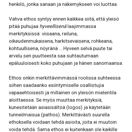
henkilö, jonka sanaan ja näkemykseen voi luottaa.
Vahva ethos syntyy ennen kaikkea siitä, että yleisö
pitää puhujaa
hyveellisenä
laajimmassa
merkityksissä: viisaana, reiluna,
oikeudenmukaisena, harkitsevaisena, rohkeana,
kohtuullisena, nöyränä ….Hyveen selvä puute tai
arvelu sen puutteesta saa suhtautumaan
epäluuloisesti koko puhujaan ja hänen sanomaansa.
Ethos onkin merkittävimmässä roolissa suhteessa
siihen saadaanko esiintymiselle osallistujia
vapaaehtoisesti ja millainen on yleisön mielentila
aloittaessa. Se myös muuttaa merkityksiä,
kunesitetään asiasisältöä (logos) ja käytetään
tunneilmaisua (pathos). Merkittävästi suurella
ethoksella voidaan tehdä asioita, joita ei muutoin
voida tehdä. Sama ethos ei kuitenkaan ole kaikille