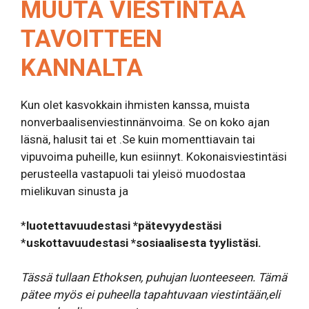
MUUTA VIESTINTÄÄ
TAVOITTEEN
KANNALTA
Kun olet kasvokkain ihmisten kanssa, muista
nonverbaalisenviestinnänvoima. Se on koko ajan
läsnä, halusit tai et .Se kuin momenttiavain tai
vipuvoima puheille, kun esiinnyt. Kokonaisviestintäsi
perusteella vastapuoli tai yleisö muodostaa
mielikuvan sinusta ja
*
luotettavuudestasi *pätevyydestäsi
*
uskottavuudestasi *sosiaalisesta tyylistäsi.
Tässä tullaan Ethoksen, puhujan luonteeseen. Tämä
pätee myös ei puheella tapahtuvaan viestintään,eli