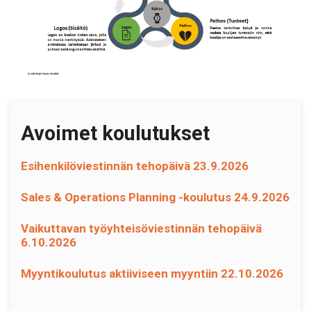
Avoimet koulutukset
Esihenkilöviestinnän tehopäivä 23.9.2026
Sales & Operations Planning -koulutus 24.9.2026
Vaikuttavan työyhteisöviestinnän tehopäivä
6.10.2026
Myyntikoulutus aktiiviseen myyntiin 22.10.2026