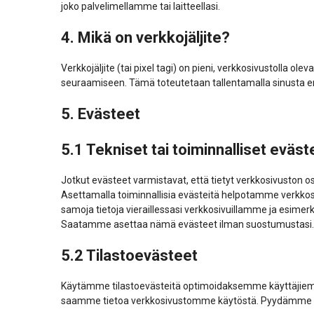
joko palvelimellamme tai laitteellasi.
4. Mikä on verkkojäljite?
Verkkojäljite (tai pixel tagi) on pieni, verkkosivustolla ol
seuraamiseen. Tämä toteutetaan tallentamalla sinusta erinä
5. Evästeet
5.1 Tekniset tai toiminnalliset eväst
Jotkut evästeet varmistavat, että tietyt verkkosivuston os
Asettamalla toiminnallisia evästeitä helpotamme verkkosiv
samoja tietoja vieraillessasi verkkosivuillamme ja esimerk
Saatamme asettaa nämä evästeet ilman suostumustasi.
5.2 Tilastoevästeet
Käytämme tilastoevästeitä optimoidaksemme käyttäjiem
saamme tietoa verkkosivustomme käytöstä. Pyydämme lup