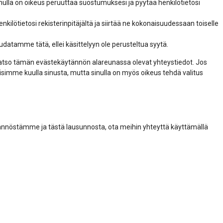
inulla on oikeus peruuttaa suostumuksesi ja pyytää henkilötietosi
henkilötietosi rekisterinpitäjältä ja siirtää ne kokonaisuudessaan toiselle
oudatamme tätä, ellei käsittelyyn ole perusteltua syytä.
 Katso tämän evästekäytännön alareunassa olevat yhteystiedot. Jos
uaisimme kuulla sinusta, mutta sinulla on myös oikeus tehdä valitus
ännöstämme ja tästä lausunnosta, ota meihin yhteyttä käyttämällä