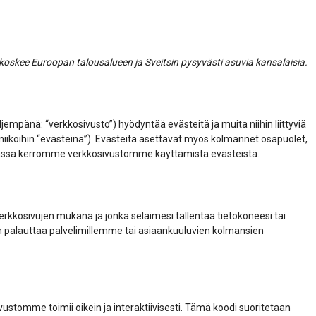
 koskee Euroopan talousalueen ja Sveitsin pysyvästi asuvia kansalaisia.
ljempänä: “verkkosivusto”) hyödyntää evästeitä ja muita niihin liittyviä
ekniikoihin “evästeinä”). Evästeitä asettavat myös kolmannet osapuolet,
rjassa kerromme verkkosivustomme käyttämistä evästeistä.
verkkosivujen mukana ja jonka selaimesi tallentaa tietokoneesi tai
aan palauttaa palvelimillemme tai asiaankuuluvien kolmansien
ustomme toimii oikein ja interaktiivisesti. Tämä koodi suoritetaan