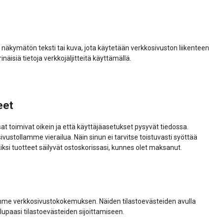
eva näkymätön teksti tai kuva, jota käytetään verkkosivuston liikenteen
isiä tietoja verkkojäljitteitä käyttämällä.
eet
at toimivat oikein ja että käyttäjäasetukset pysyvät tiedossa.
ustollamme vierailua. Näin sinun ei tarvitse toistuvasti syöttää
iksi tuotteet säilyvät ostoskorissasi, kunnes olet maksanut.
me verkkosivustokokemuksen. Näiden tilastoevästeiden avulla
aasi tilastoevästeiden sijoittamiseen.