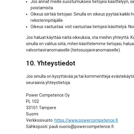
Jos annat meille suostumuksesi tietojesi käsittelyyn, s
poistamista.
Oikeus siirtää tietojasi: Sinulla on oikeus pyytää kaikki 
rekisterinpitäjälle.
Oikeus vastustaa: voit vastustaa tietojesi käsittelyä. N
Jos haluat käyttää näitä oikeuksia, ota meihin yhteyttä.
sinulla on valitus siitä, miten käsittelemme tietojasi, hal
valvontaviranomaiselle (tietosuojaviranomaiselle).
10. Yhteystiedot
Jos sinulla on kysyttävää ja/tai kommentteja evästekäyt
seuraavia yhteystietoja:
Power Competence Oy
PL 102
33101 Tampere
Suomi
Verkkosivusto:
https://www.powercompetence.fi
Sähköposti:
pauli.vuorio@
powercompetence.fi