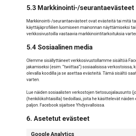
5.3 Markkinointi-/seurantaevästeet
Markkinointi-/seurantaevästeet ovat evästeitä tai mitä t
käyttäjäprofiilien luomiseen mainonnan näyttämiseksi tai k
verkkosivustoilla vastaavia markkinointitarkoituksia varte
5.4 Sosiaalinen media
Olemme sisällyttäneet verkkosivustollamme sisältöä Facebo
jakamiseksi (esim. ”twiittaa”) sosiaalisissa verkostoissa
olevalla koodilla ja se asettaa evästeitä. Tämä sisältö saat
varten.
Lue näiden sosiaalisten verkostojen tietosuojalausunto (j
(henkilökohtaisilla) tiedoillasi, joita he käsittelevät nä
paljon. Facebook sijaitsee Yhdysvalloissa.
6. Asetetut evästeet
Google Analytics