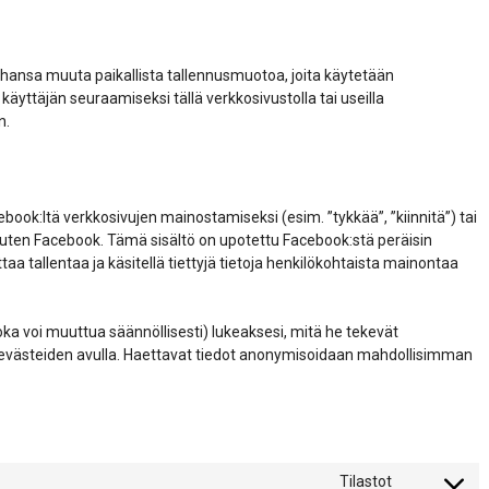
ahansa muuta paikallista tallennusmuotoa, joita käytetään
äyttäjän seuraamiseksi tällä verkkosivustolla tai useilla
n.
ok:ltä verkkosivujen mainostamiseksi (esim. ”tykkää”, ”kiinnitä”) tai
, kuten Facebook. Tämä sisältö on upotettu Facebook:stä peräisin
taa tallentaa ja käsitellä tiettyjä tietoja henkilökohtaista mainontaa
oka voi muuttua säännöllisesti) lukeaksesi, mitä he tekevät
iden evästeiden avulla. Haettavat tiedot anonymisoidaan mahdollisimman
Tilastot