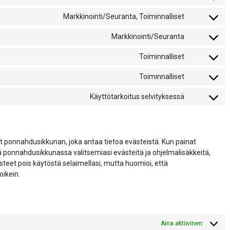
Consent
to
Markkinointi/Seuranta, Toiminnalliset
Consent
service
to
google-
Markkinointi/Seuranta
Consent
service
analytics
to
facebook
Toiminnalliset
Consent
service
to
google-
Toiminnalliset
Consent
service
adsense
to
wordpress
Käyttötarkoitus selvityksessä
Consent
service
to
litespeed
service
sekalaista
t ponnahdusikkunan, joka antaa tietoa evästeistä. Kun painat
 ponnahdusikkunassa valitsemiasi evästeitä ja ohjelmalisäkkeitä,
steet pois käytöstä selaimellasi, mutta huomioi, että
oikein.
Aina aktiivinen