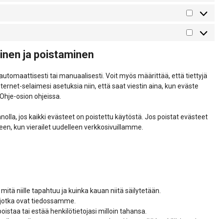
Tilastot
Markkino
inen ja poistaminen
utomaattisesti tai manuaalisesti. Voit myös määrittää, että tiettyjä
ernet-selaimesi asetuksia niin, että saat viestin aina, kun eväste
 Ohje-osion ohjeissa.
lla, jos kaikki evästeet on poistettu käytöstä. Jos poistat evästeet
een, kun vierailet uudelleen verkkosivuillamme.
, mitä niille tapahtuu ja kuinka kauan niitä säilytetään.
i, jotka ovat tiedossamme.
oistaa tai estää henkilötietojasi milloin tahansa.