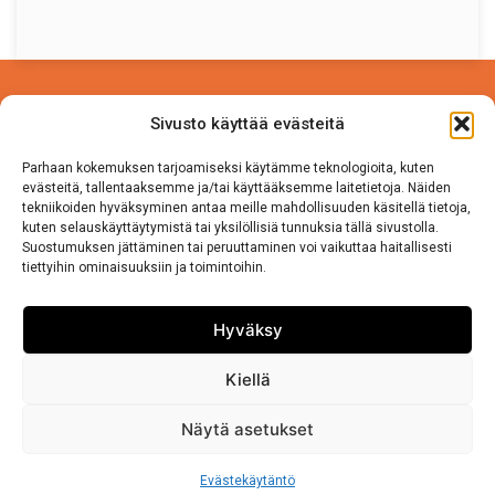
Power Competence Oy
Sivusto käyttää evästeitä
Tehtaantie 5 A 4
14500 IITTALA
Parhaan kokemuksen tarjoamiseksi käytämme teknologioita, kuten
evästeitä, tallentaaksemme ja/tai käyttääksemme laitetietoja. Näiden
tekniikoiden hyväksyminen antaa meille mahdollisuuden käsitellä tietoja,
Puh. 050 570 8163
kuten selauskäyttäytymistä tai yksilöllisiä tunnuksia tällä sivustolla.
Suostumuksen jättäminen tai peruuttaminen voi vaikuttaa haitallisesti
tiettyihin ominaisuuksiin ja toimintoihin.
Tietosuojaseloste
Sivuston käyttö ja Tietosuojalauseke
Hyväksy
Kiellä
Näytä asetukset
Copyright © 2026 •
Power Competence Oy
•
Sollertis
Evästekäytäntö