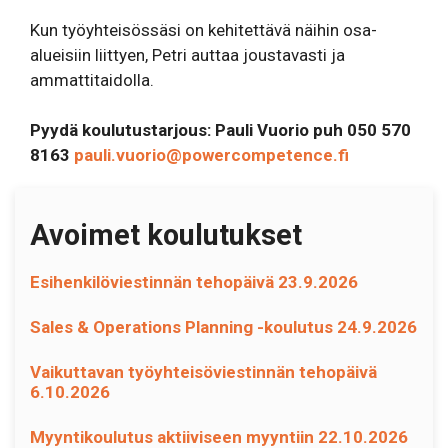
Kun työyhteisössäsi on kehitettävä näihin osa-
alueisiin liittyen, Petri auttaa joustavasti ja
ammattitaidolla.
Pyydä koulutustarjous: Pauli Vuorio puh 050 570
8163
pauli.vuorio@powercompetence.fi
Avoimet koulutukset
Esihenkilöviestinnän tehopäivä 23.9.2026
Sales & Operations Planning -koulutus 24.9.2026
Vaikuttavan työyhteisöviestinnän tehopäivä
6.10.2026
Myyntikoulutus aktiiviseen myyntiin 22.10.2026