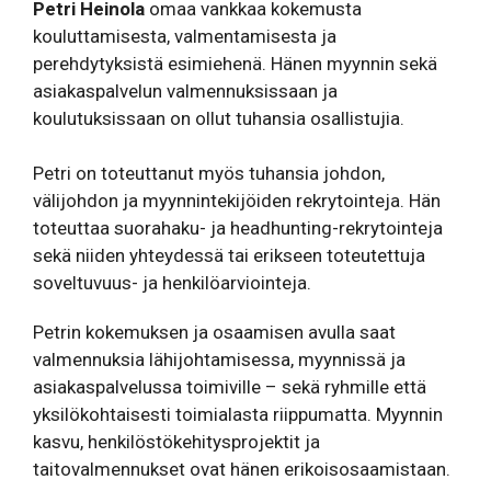
Petri Heinola
omaa vankkaa kokemusta
kouluttamisesta, valmentamisesta ja
perehdytyksistä esimiehenä. Hänen myynnin sekä
asiakaspalvelun valmennuksissaan ja
koulutuksissaan on ollut tuhansia osallistujia.
Petri on toteuttanut myös tuhansia johdon,
välijohdon ja myynnintekijöiden rekrytointeja. Hän
toteuttaa suorahaku- ja headhunting-rekrytointeja
sekä niiden yhteydessä tai erikseen toteutettuja
soveltuvuus- ja henkilöarviointeja.
Petrin kokemuksen ja osaamisen avulla saat
valmennuksia lähijohtamisessa, myynnissä ja
asiakaspalvelussa toimiville – sekä ryhmille että
yksilökohtaisesti toimialasta riippumatta. Myynnin
kasvu, henkilöstökehitysprojektit ja
taitovalmennukset ovat hänen erikoisosaamistaan.