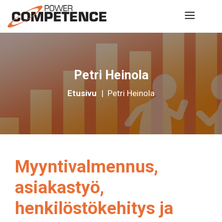
Siirry
Valik
sisältöön
Petri Heinola
Etusivu
|
Petri Heinola
Myyntivalmennus,
asiakastyö,
henkilöstökehitys ja