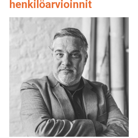
henkilöarvioinnit