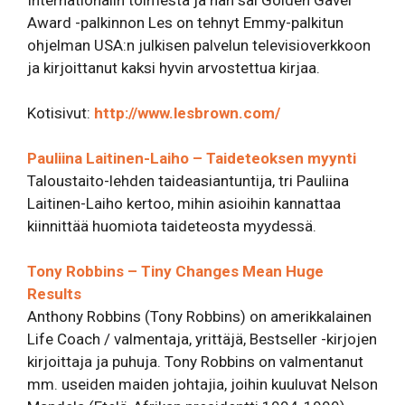
Internationalin toimesta ja hän sai Golden Gavel
Award -palkinnon Les on tehnyt Emmy-palkitun
ohjelman USA:n julkisen palvelun televisioverkkoon
ja kirjoittanut kaksi hyvin arvostettua kirjaa.
Kotisivut:
http://www.lesbrown.com/
Pauliina Laitinen-Laiho – Taideteoksen myynti
Taloustaito-lehden taideasiantuntija, tri Pauliina
Laitinen-Laiho kertoo, mihin asioihin kannattaa
kiinnittää huomiota taideteosta myydessä.
Tony Robbins – Tiny Changes Mean Huge
Results
Anthony Robbins (Tony Robbins) on amerikkalainen
Life Coach / valmentaja, yrittäjä, Bestseller -kirjojen
kirjoittaja ja puhuja. Tony Robbins on valmentanut
mm. useiden maiden johtajia, joihin kuuluvat Nelson