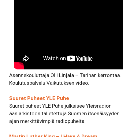
Asennekouluttaja Olli Linjala – Tarinan kerrontaa.
Koulutuspalvelu Vaikutuksen video.
Suuret Puheet YLE Puhe
Suuret puheet YLE Puhe julkaisee Yleisradion
ääniarkistoon talletettuja Suomen itsenäisyyden
ajan merkittävimpiä radiopuheita.
Martin Luther King – I Have A Dream