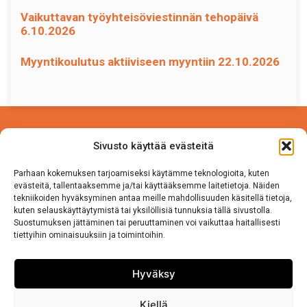
Vaikuttavan työyhteisöviestinnän tehopäivä
6.10.2026
Myyntikoulutus aktiiviseen myyntiin 22.10.2026
Power Competence Oy
Sivusto käyttää evästeitä
Tehtaantie 5 A 4
14500 IITTALA
Parhaan kokemuksen tarjoamiseksi käytämme teknologioita, kuten
evästeitä, tallentaaksemme ja/tai käyttääksemme laitetietoja. Näiden
tekniikoiden hyväksyminen antaa meille mahdollisuuden käsitellä tietoja,
Puh. 050 570 8163
kuten selauskäyttäytymistä tai yksilöllisiä tunnuksia tällä sivustolla.
Suostumuksen jättäminen tai peruuttaminen voi vaikuttaa haitallisesti
tiettyihin ominaisuuksiin ja toimintoihin.
Tietosuojaseloste
Sivuston käyttö ja Tietosuojalauseke
Hyväksy
Kiellä