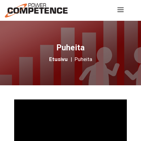
Siirry
Valik
sisältöön
Puheita
Etusivu
|
Puheita