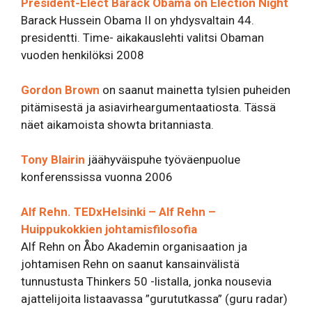
President-Elect Barack Obama on Election Night
Barack Hussein Obama II on yhdysvaltain 44.
presidentti. Time- aikakauslehti valitsi Obaman
vuoden henkilöksi 2008
Gordon Brown
on saanut mainetta tylsien puheiden
pitämisestä ja asiavirheargumentaatiosta. Tässä
näet aikamoista showta britanniasta.
Tony Blairin
jäähyväispuhe työväenpuolue
konferenssissa vuonna 2006
Alf Rehn. TEDxHelsinki – Alf Rehn –
Huippukokkien johtamisfilosofia
Alf Rehn on Åbo Akademin organisaation ja
johtamisen Rehn on saanut kansainvälistä
tunnustusta Thinkers 50 -listalla, jonka nousevia
ajattelijoita listaavassa ”gurututkassa” (guru radar)