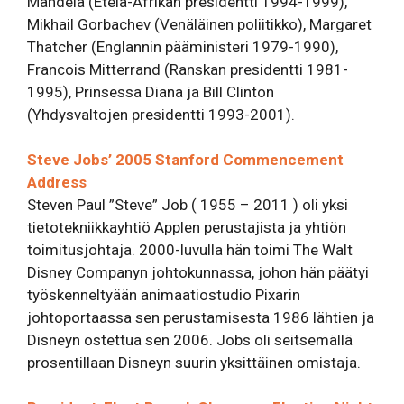
Mandela (Etelä-Afrikan presidentti 1994-1999),
Mikhail Gorbachev (Venäläinen poliitikko), Margaret
Thatcher (Englannin pääministeri 1979-1990),
Francois Mitterrand (Ranskan presidentti 1981-
1995), Prinsessa Diana ja Bill Clinton
(Yhdysvaltojen presidentti 1993-2001).
Steve Jobs’ 2005 Stanford Commencement
Address
Steven Paul ”Steve” Job ( 1955 – 2011 ) oli yksi
tietotekniikkayhtiö Applen perustajista ja yhtiön
toimitusjohtaja. 2000-luvulla hän toimi The Walt
Disney Companyn johtokunnassa, johon hän päätyi
työskenneltyään animaatiostudio Pixarin
johtoportaassa sen perustamisesta 1986 lähtien ja
Disneyn ostettua sen 2006. Jobs oli seitsemällä
prosentillaan Disneyn suurin yksittäinen omistaja.