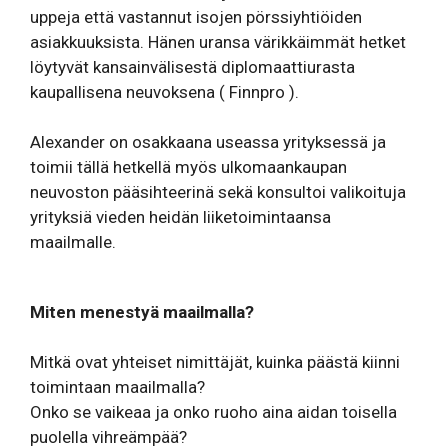
uppeja että vastannut isojen pörssiyhtiöiden
asiakkuuksista. Hänen uransa värikkäimmät hetket
löytyvät kansainvälisestä diplomaattiurasta
kaupallisena neuvoksena ( Finnpro ).
Alexander on osakkaana useassa yrityksessä ja
toimii tällä hetkellä myös ulkomaankaupan
neuvoston pääsihteerinä sekä konsultoi valikoituja
yrityksiä vieden heidän liiketoimintaansa
maailmalle.
Miten menestyä maailmalla?
Mitkä ovat yhteiset nimittäjät, kuinka päästä kiinni
toimintaan maailmalla?
Onko se vaikeaa ja onko ruoho aina aidan toisella
puolella vihreämpää?