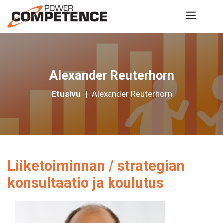
Siirry
Valik
sisältöön
Alexander Reuterhorn
Etusivu
|
Alexander Reuterhorn
Liiketoiminnan / strategian
konsultaatio ja koulutus