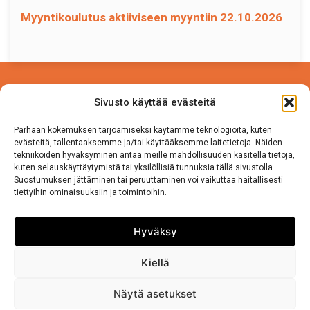
Myyntikoulutus aktiiviseen myyntiin 22.10.2026
Power Competence Oy
Sivusto käyttää evästeitä
Tehtaantie 5 A 4
14500 IITTALA
Parhaan kokemuksen tarjoamiseksi käytämme teknologioita, kuten
evästeitä, tallentaaksemme ja/tai käyttääksemme laitetietoja. Näiden
tekniikoiden hyväksyminen antaa meille mahdollisuuden käsitellä tietoja,
Puh. 050 570 8163
kuten selauskäyttäytymistä tai yksilöllisiä tunnuksia tällä sivustolla.
Suostumuksen jättäminen tai peruuttaminen voi vaikuttaa haitallisesti
tiettyihin ominaisuuksiin ja toimintoihin.
Tietosuojaseloste
Sivuston käyttö ja Tietosuojalauseke
Hyväksy
Kiellä
Näytä asetukset