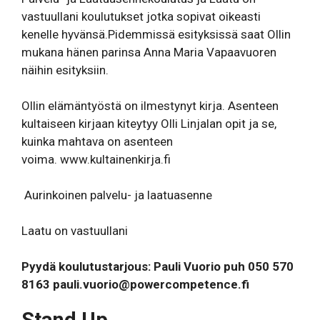
vastuullani koulutukset jotka sopivat oikeasti
kenelle hyvänsä.Pidemmissä esityksissä saat Ollin
mukana hänen parinsa Anna Maria Vapaavuoren
näihin esityksiin.
Ollin elämäntyöstä on ilmestynyt kirja. Asenteen
kultaiseen kirjaan kiteytyy Olli Linjalan opit ja se,
kuinka mahtava on asenteen
voima.
www.kultainenkirja.fi
Aurinkoinen palvelu- ja laatuasenne
Laatu on vastuullani
Pyydä koulutustarjous: Pauli Vuorio puh 050 570
8163
pauli.vuorio@powercompetence.fi