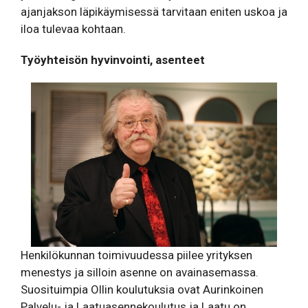
ajanjakson läpikäymisessä tarvitaan eniten uskoa ja
iloa tulevaa kohtaan.
Työyhteisön hyvinvointi, asenteet
Henkilökunnan toimivuudessa piilee yrityksen
menestys ja silloin asenne on avainasemassa.
Suosituimpia Ollin koulutuksia ovat Aurinkoinen
Palvelu- ja Laatuasennekoulutus ja Laatu on