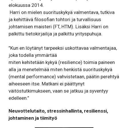
elokuussa 2014.
Harri on mielen suorituskykyä valmentava, tutkiva
ja kehittävä filosofian tohtori ja turvallisuus
johtamisen maisteri (FT, HTM). Lisäksi Harri on
palkittu tietokirjailija ja palkittu yrityspuhuja.
”Kun en löytänyt tarpeeksi uskottavaa valmentajaa,
joka todella ymmärtää
miten kehitetään kykyä (resilience) toimia paineen
alla ja menetelmää miten henkistä suorituskykyä
(mental performance) vahvistetaan, päätin perehtyä
aiheeseen itse. Matkani ei päättynyt
väitöstutkimukseen, vaan se jatkuu ja syventyy
edelleen.”
Neuvottelutaito, stressinhallinta, resilienssi,
johtaminen ja tiimityö