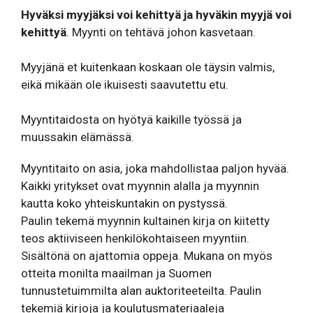
Hyväksi myyjäksi voi kehittyä ja hyväkin myyjä voi
kehittyä
. Myynti on tehtävä johon kasvetaan.
Myyjänä et kuitenkaan koskaan ole täysin valmis,
eikä mikään ole ikuisesti saavutettu etu.
Myyntitaidosta on hyötyä kaikille työssä ja
muussakin elämässä.
Myyntitaito on asia, joka mahdollistaa paljon hyvää.
Kaikki yritykset ovat myynnin alalla ja myynnin
kautta koko yhteiskuntakin on pystyssä.
Paulin tekemä myynnin kultainen kirja on kiitetty
teos aktiiviseen henkilökohtaiseen myyntiin.
Sisältönä on ajattomia oppeja. Mukana on myös
otteita monilta maailman ja Suomen
tunnustetuimmilta alan auktoriteeteilta. Paulin
tekemiä kirjoja ja koulutusmateriaaleja