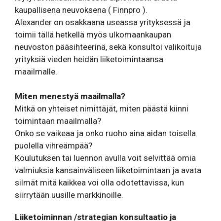
kaupallisena neuvoksena ( Finnpro ).
Alexander on osakkaana useassa yrityksessä ja
toimii tällä hetkellä myös ulkomaankaupan
neuvoston pääsihteerinä, sekä konsultoi valikoituja
yrityksiä vieden heidän liiketoimintaansa
maailmalle.
Miten menestyä maailmalla?
Mitkä on yhteiset nimittäjät, miten päästä kiinni
toimintaan maailmalla?
Onko se vaikeaa ja onko ruoho aina aidan toisella
puolella vihreämpää?
Koulutuksen tai luennon avulla voit selvittää omia
valmiuksia kansainväliseen liiketoimintaan ja avata
silmät mitä kaikkea voi olla odotettavissa, kun
siirrytään uusille markkinoille.
Liiketoiminnan /strategian konsultaatio ja