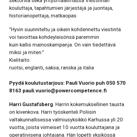
sektorilla sekä yritysmaailmassa Viestinnän
kouluttaja, tapahtumien järjestäjä ja juontaja,
historianopettaja, matkaopas
”Hyvin suunniteltu ja oikein kohdennettu viestintä
voi tavoittaa kohdeyleisönsä paremmin
kuin kallis mainoskampanja. On vain tiedettävä
miksi ja miten.”
Kielitaito:
ruotsi, englanti, saksa, ranska ja italia
Pyydä koulutustarjous: Pauli Vuorio puh 050 570
8163
pauli.vuorio@powercompetence.fi
Harri Gustafsberg
. Harrin kokemuksellinen tausta
on kivenkova. Harri työskenteli Poliisin
valtakunnallisessa valmiusyksikkö Karhussa yli 20
vuotta, joista viimeiset 10 vuotta kouluttajana ja
operatiivisena johtajana. Hän lopetti yksikössä