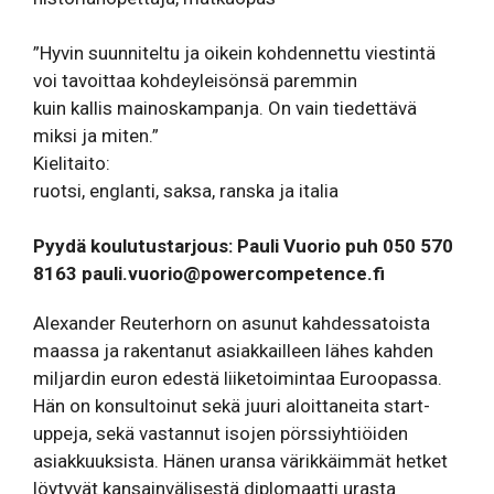
”Hyvin suunniteltu ja oikein kohdennettu viestintä
voi tavoittaa kohdeyleisönsä paremmin
kuin kallis mainoskampanja. On vain tiedettävä
miksi ja miten.”
Kielitaito:
ruotsi, englanti, saksa, ranska ja italia
Pyydä koulutustarjous: Pauli Vuorio puh 050 570
8163
pauli.vuorio@powercompetence.fi
Alexander Reuterhorn on asunut kahdessatoista
maassa ja rakentanut asiakkailleen lähes kahden
miljardin euron edestä liiketoimintaa Euroopassa.
Hän on konsultoinut sekä juuri aloittaneita start-
uppeja, sekä vastannut isojen pörssiyhtiöiden
asiakkuuksista. Hänen uransa värikkäimmät hetket
löytyvät kansainvälisestä diplomaatti urasta