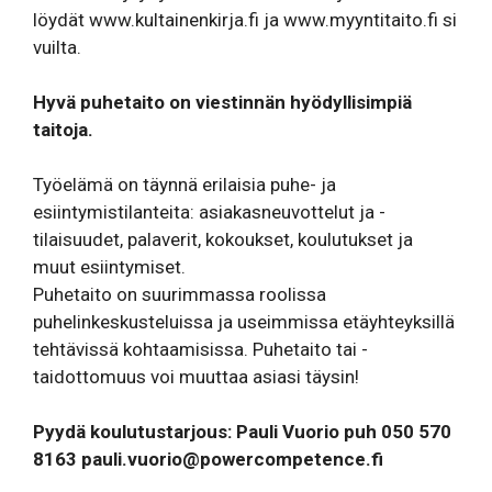
löydät
www.kultainenkirja.fi
ja
www.myyntitaito.fi
si
vuilta.
Hyvä puhetaito on viestinnän hyödyllisimpiä
taitoja.
Työelämä on täynnä erilaisia puhe- ja
esiintymistilanteita: asiakasneuvottelut ja -
tilaisuudet, palaverit, kokoukset, koulutukset ja
muut esiintymiset.
Puhetaito on suurimmassa roolissa
puhelinkeskusteluissa ja useimmissa etäyhteyksillä
tehtävissä kohtaamisissa. Puhetaito tai -
taidottomuus voi muuttaa asiasi täysin!
Pyydä koulutustarjous: Pauli Vuorio puh 050 570
8163
pauli.vuorio@powercompetence.fi