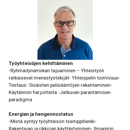
Työyhteisöjen kehittäminen
-Ryhmädynamiikan tajuaminen – Yhteistyön
ratkaisevat menestystekijät- Yhteispelin toimivuus-
Testaus- Sisäisten pelisääntöjen rakentaminen-
Käytännön harjoitteita -Jatkuvan parantamisen
paradigma
Energian ja hengennostatus
-Mistä syntyy työyhteisön tsemppihenki-
Rakentajan ja rikkojan käyttäytyminen- Ilmapiirin