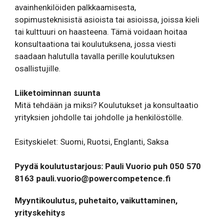
avainhenkilöiden palkkaamisesta,
sopimusteknisistä asioista tai asioissa, joissa kieli
tai kulttuuri on haasteena. Tämä voidaan hoitaa
konsultaationa tai koulutuksena, jossa viesti
saadaan halutulla tavalla perille koulutuksen
osallistujille.
Liiketoiminnan suunta
Mitä tehdään ja miksi? Koulutukset ja konsultaatio
yrityksien johdolle tai johdolle ja henkilöstölle.
Esityskielet: Suomi, Ruotsi, Englanti, Saksa
Pyydä koulutustarjous: Pauli Vuorio puh 050 570
8163
pauli.vuorio@powercompetence.fi
Myyntikoulutus, puhetaito, vaikuttaminen,
yrityskehitys