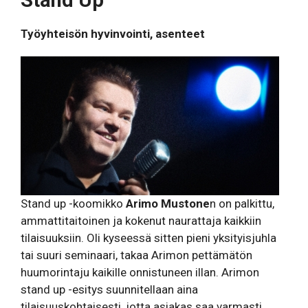
Stand Up
Työyhteisön hyvinvointi, asenteet
Stand up -koomikko
Arimo Mustone
n on palkittu,
ammattitaitoinen ja kokenut naurattaja kaikkiin
tilaisuuksiin. Oli kyseessä sitten pieni yksityisjuhla
tai suuri seminaari, takaa Arimon pettämätön
huumorintaju kaikille onnistuneen illan. Arimon
stand up -esitys suunnitellaan aina
tilaisuuskohtaisesti, jotta asiakas saa varmasti