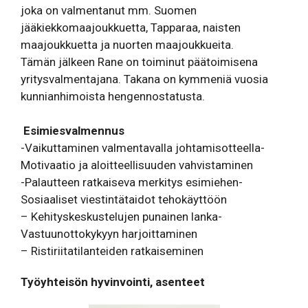
joka on valmentanut mm. Suomen
jääkiekkomaajoukkuetta, Tapparaa, naisten
maajoukkuetta ja nuorten maajoukkueita.
Tämän jälkeen Rane on toiminut päätoimisena
yritysvalmentajana. Takana on kymmeniä vuosia
kunnianhimoista hengennostatusta.
Esimiesvalmennus
-Vaikuttaminen valmentavalla johtamisotteella-
Motivaatio ja aloitteellisuuden vahvistaminen
-Palautteen ratkaiseva merkitys esimiehen-
Sosiaaliset viestintätaidot tehokäyttöön
– Kehityskeskustelujen punainen lanka-
Vastuunottokykyyn harjoittaminen
– Ristiriitatilanteiden ratkaiseminen
Työyhteisön hyvinvointi, asenteet