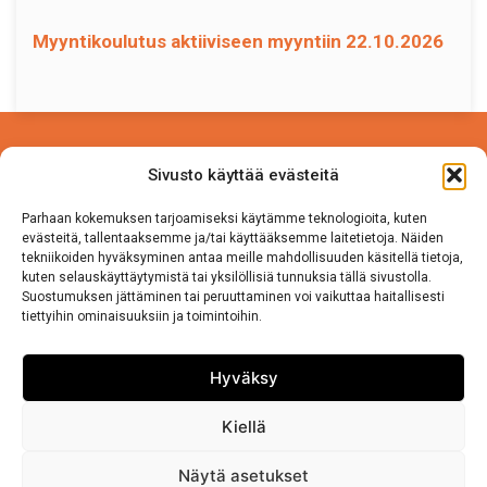
Myyntikoulutus aktiiviseen myyntiin 22.10.2026
Power Competence Oy
Sivusto käyttää evästeitä
Tehtaantie 5 A 4
14500 IITTALA
Parhaan kokemuksen tarjoamiseksi käytämme teknologioita, kuten
evästeitä, tallentaaksemme ja/tai käyttääksemme laitetietoja. Näiden
tekniikoiden hyväksyminen antaa meille mahdollisuuden käsitellä tietoja,
Puh. 050 570 8163
kuten selauskäyttäytymistä tai yksilöllisiä tunnuksia tällä sivustolla.
Suostumuksen jättäminen tai peruuttaminen voi vaikuttaa haitallisesti
tiettyihin ominaisuuksiin ja toimintoihin.
Tietosuojaseloste
Sivuston käyttö ja Tietosuojalauseke
Hyväksy
Kiellä
Näytä asetukset