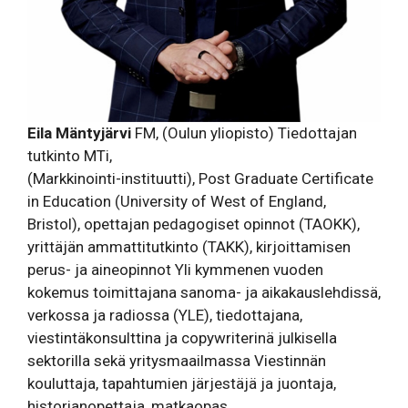
Eila Mäntyjärvi
FM, (Oulun yliopisto) Tiedottajan
tutkinto MTi,
(Markkinointi-instituutti), Post Graduate Certificate
in Education (University of West of England,
Bristol), opettajan pedagogiset opinnot (TAOKK),
yrittäjän ammattitutkinto (TAKK), kirjoittamisen
perus- ja aineopinnot Yli kymmenen vuoden
kokemus toimittajana sanoma- ja aikakauslehdissä,
verkossa ja radiossa (YLE), tiedottajana,
viestintäkonsulttina ja copywriterinä julkisella
sektorilla sekä yritysmaailmassa Viestinnän
kouluttaja, tapahtumien järjestäjä ja juontaja,
historianopettaja, matkaopas