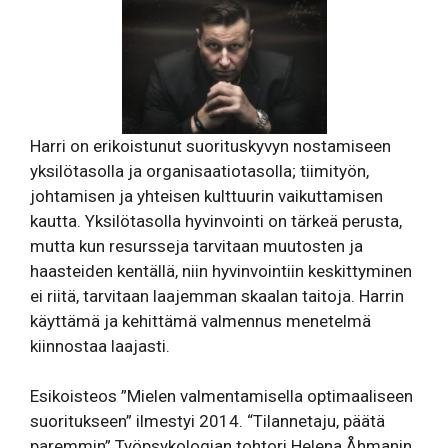
Harri on erikoistunut suorituskyvyn nostamiseen
yksilötasolla ja organisaatiotasolla; tiimityön,
johtamisen ja yhteisen kulttuurin vaikuttamisen
kautta. Yksilötasolla hyvinvointi on tärkeä perusta,
mutta kun resursseja tarvitaan muutosten ja
haasteiden kentällä, niin hyvinvointiin keskittyminen
ei riitä, tarvitaan laajemman skaalan taitoja. Harrin
käyttämä ja kehittämä valmennus menetelmä
kiinnostaa laajasti.
Esikoisteos ”Mielen valmentamisella optimaaliseen
suoritukseen” ilmestyi 2014. “Tilannetaju, päätä
paremmin” Työpsykologian tohtori Helena Åhmanin