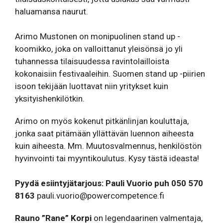
haluamansa naurut.
Arimo Mustonen on monipuolinen stand up -
koomikko, joka on valloittanut yleisönsä jo yli
tuhannessa tilaisuudessa ravintolailloista
kokonaisiin festivaaleihin. Suomen stand up -piirien
isoon tekijään luottavat niin yritykset kuin
yksityishenkilötkin.
Arimo on myös kokenut pitkänlinjan kouluttaja,
jonka saat pitämään yllättävän luennon aiheesta
kuin aiheesta. Mm. Muutosvalmennus, henkilöstön
hyvinvointi tai myyntikoulutus. Kysy tästä ideasta!
Pyydä esiintyjätarjous: Pauli Vuorio puh 050 570
8163
pauli.vuorio@powercompetence.fi
Rauno ”Rane” Korpi
on legendaarinen valmentaja,