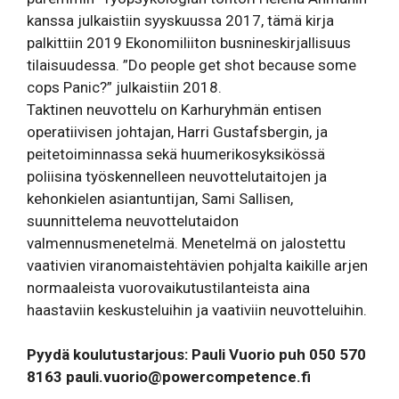
kanssa julkaistiin syyskuussa 2017, tämä kirja
palkittiin 2019 Ekonomiliiton busnineskirjallisuus
tilaisuudessa. ”Do people get shot because some
cops Panic?” julkaistiin 2018.
Taktinen neuvottelu on Karhuryhmän entisen
operatiivisen johtajan, Harri Gustafsbergin, ja
peitetoiminnassa sekä huumerikosyksikössä
poliisina työskennelleen neuvottelutaitojen ja
kehonkielen asiantuntijan, Sami Sallisen,
suunnittelema neuvottelutaidon
valmennusmenetelmä. Menetelmä on jalostettu
vaativien viranomaistehtävien pohjalta kaikille arjen
normaaleista vuorovaikutustilanteista aina
haastaviin keskusteluihin ja vaativiin neuvotteluihin.
Pyydä koulutustarjous: Pauli Vuorio puh 050 570
8163
pauli.vuorio@powercompetence.fi