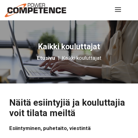
Siirry
Valik
sisältöön
Kaikki kouluttajat
Etusivu
|
Kaikki kouluttajat
Näitä esiintyjiä ja kouluttajia
voit tilata meiltä
Esiintyminen, puhetaito, viestintä