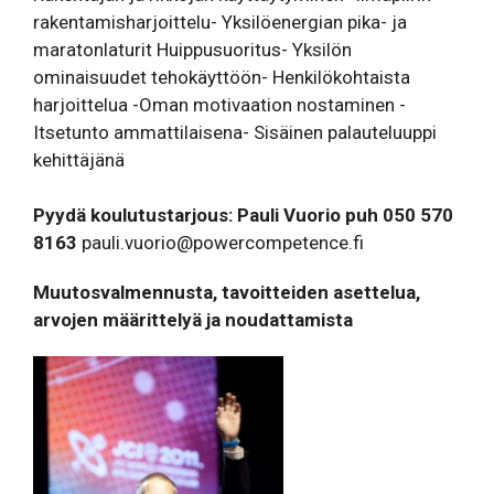
rakentamisharjoittelu- Yksilöenergian pika- ja
maratonlaturit Huippusuoritus- Yksilön
ominaisuudet tehokäyttöön- Henkilökohtaista
harjoittelua -Oman motivaation nostaminen -
Itsetunto ammattilaisena- Sisäinen palauteluuppi
kehittäjänä
Pyydä koulutustarjous: Pauli Vuorio puh 050 570
8163
pauli.vuorio@powercompetence.fi
Muutosvalmennusta, tavoitteiden asettelua,
arvojen määrittelyä ja noudattamista