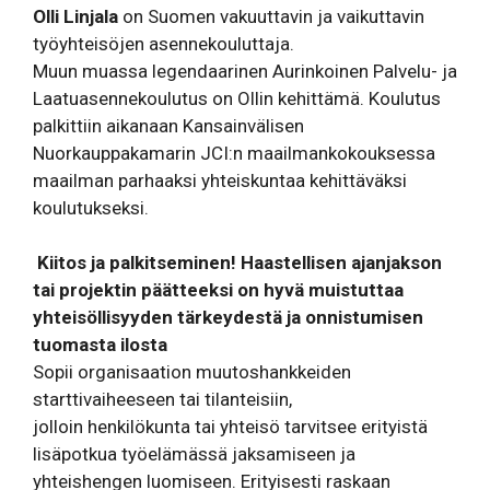
Olli Linjala
on Suomen vakuuttavin ja vaikuttavin
työyhteisöjen asennekouluttaja.
Muun muassa legendaarinen Aurinkoinen Palvelu- ja
Laatuasennekoulutus on Ollin kehittämä. Koulutus
palkittiin aikanaan Kansainvälisen
Nuorkauppakamarin JCI:n maailmankokouksessa
maailman parhaaksi yhteiskuntaa kehittäväksi
koulutukseksi.
Kiitos ja palkitseminen! Haastellisen ajanjakson
tai projektin päätteeksi on hyvä muistuttaa
yhteisöllisyyden tärkeydestä ja onnistumisen
tuomasta ilosta
Sopii organisaation muutoshankkeiden
starttivaiheeseen tai tilanteisiin,
jolloin henkilökunta tai yhteisö tarvitsee erityistä
lisäpotkua työelämässä jaksamiseen ja
yhteishengen luomiseen. Erityisesti raskaan