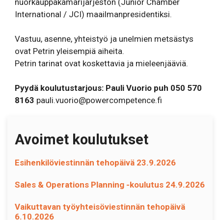
nuorkauppakamarijärjestön (Junior Chamber
International / JCI) maailmanpresidentiksi.
Vastuu, asenne, yhteistyö ja unelmien metsästys
ovat Petrin yleisempiä aiheita.
Petrin tarinat ovat koskettavia ja mieleenjääviä.
Pyydä koulutustarjous: Pauli Vuorio puh 050 570
8163
pauli.vuorio@powercompetence.fi
Avoimet koulutukset
Esihenkilöviestinnän tehopäivä 23.9.2026
Sales & Operations Planning -koulutus 24.9.2026
Vaikuttavan työyhteisöviestinnän tehopäivä
6.10.2026