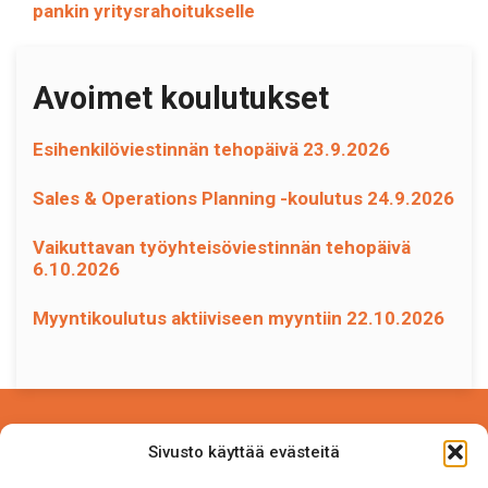
pankin yritysrahoitukselle
Avoimet koulutukset
Esihenkilöviestinnän tehopäivä 23.9.2026
Sales & Operations Planning -koulutus 24.9.2026
Vaikuttavan työyhteisöviestinnän tehopäivä
6.10.2026
Myyntikoulutus aktiiviseen myyntiin 22.10.2026
Power Competence Oy
Sivusto käyttää evästeitä
Tehtaantie 5 A 4