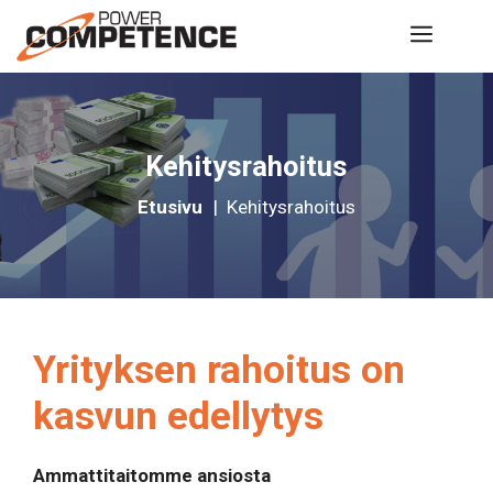
Siirry
Valik
sisältöön
Kehitysrahoitus
Etusivu
|
Kehitysrahoitus
Yrityksen rahoitus on
kasvun edellytys
Ammattitaitomme ansiosta