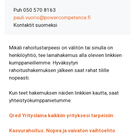
Puh 050 570 8163
pauli.vuorio@powercompetence.fi
Kontaktit suomeksi
Mikäli rahoitustarpeesi on välitön tai sinulla on
henkilöyhtiö, tee lainahakemus alla olevien linkkien
kumppaneillemme. Hyväksytyn
rahoitushakemuksen jälkeen saat rahat tilille
nopeasti.
Kun teet hakemuksen näiden linkkien kautta, saat
yhteistyökumppanietumme:
Qred Yrityslaina kaikkiin yrityksesi tarpeisiin
Kasvurahoitus. Nopea ja vaivaton vaihtoehto