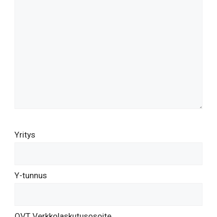
Yritys
Y-tunnus
OVT Verkkolaskutusosoite