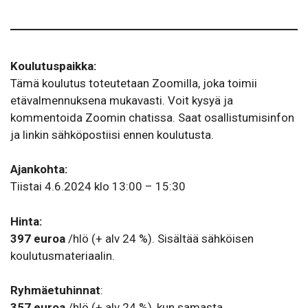
Koulutuspaikka:
Tämä koulutus toteutetaan Zoomilla, joka toimii
etävalmennuksena mukavasti. Voit kysyä ja
kommentoida Zoomin chatissa. Saat osallistumisinfon
ja linkin sähköpostiisi ennen koulutusta.
Ajankohta:
Tiistai 4.6.2024 klo 13:00 – 15:30
Hinta:
397 euroa
/hlö (+ alv 24 %). Sisältää sähköisen
koulutusmateriaalin.
Ryhmäetuhinnat
:
357 euroa
/hlö (+ alv 24 %), kun samasta