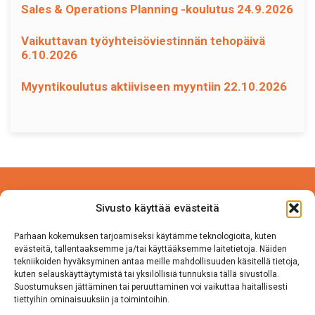
Sales & Operations Planning -koulutus 24.9.2026
Vaikuttavan työyhteisöviestinnän tehopäivä
6.10.2026
Myyntikoulutus aktiiviseen myyntiin 22.10.2026
Power Competence Oy
Sivusto käyttää evästeitä
Tehtaantie 5 A 4
14500 IITTALA
Parhaan kokemuksen tarjoamiseksi käytämme teknologioita, kuten
evästeitä, tallentaaksemme ja/tai käyttääksemme laitetietoja. Näiden
tekniikoiden hyväksyminen antaa meille mahdollisuuden käsitellä tietoja,
Puh. 050 570 8163
kuten selauskäyttäytymistä tai yksilöllisiä tunnuksia tällä sivustolla.
Suostumuksen jättäminen tai peruuttaminen voi vaikuttaa haitallisesti
tiettyihin ominaisuuksiin ja toimintoihin.
Tietosuojaseloste