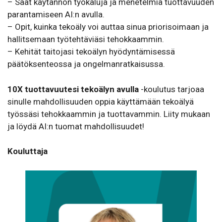
– Saat käytännön työkaluja ja menetelmiä tuottavuuden
parantamiseen AI:n avulla.
– Opit, kuinka tekoäly voi auttaa sinua priorisoimaan ja
hallitsemaan työtehtäviäsi tehokkaammin.
– Kehität taitojasi tekoälyn hyödyntämisessä
päätöksenteossa ja ongelmanratkaisussa.
10X tuottavuutesi tekoälyn avulla
-koulutus tarjoaa
sinulle mahdollisuuden oppia käyttämään tekoälyä
työssäsi tehokkaammin ja tuottavammin. Liity mukaan
ja löydä AI:n tuomat mahdollisuudet!
Kouluttaja