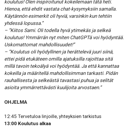
koulutus! Olen inspiroitunut kokeilemaan tätä heti.
Hienoa, että ehdit vastata chat-kysymyksiin samalla.
Käytännön esimerkit oli hyviä, varsinkin kun tehtiin
yhdessä lopussa.”
– ”Kiitos Sami. Oli todella hyvä ytimekäs ja selkeä
koulutus! Ymmärrän nyt miten ChatGPTä voi hyödyntää.
Uskomattomat mahdollisuudet!”
– ”Koulutus oli hyödyllinen ja herättelevä juuri siinä,
ettei pidä etukäteen omilla ajatuksilla rajoittaa sitä
millä tavoin tekoälyä voi hyödyntää. Ja että kannattaa
kokeilla ja määritellä mahdollisimman tarkasti. Pidän
rauhallisesta ja selkeästä tavastasi puhua ja selität
asioita ymmärrettävästi kuulijoita arvostaen.”
OHJELMA
12:45 Tervetuloa linjoille, yhteyksien tarkistus
13:00 Koulutus alkaa