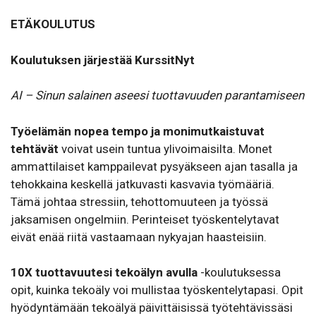
ETÄKOULUTUS
Koulutuksen järjestää KurssitNyt
AI – Sinun salainen aseesi tuottavuuden parantamiseen
Työelämän nopea tempo ja monimutkaistuvat
tehtävät
voivat usein tuntua ylivoimaisilta. Monet
ammattilaiset kamppailevat pysyäkseen ajan tasalla ja
tehokkaina keskellä jatkuvasti kasvavia työmääriä.
Tämä johtaa stressiin, tehottomuuteen ja työssä
jaksamisen ongelmiin. Perinteiset työskentelytavat
eivät enää riitä vastaamaan nykyajan haasteisiin.
10X tuottavuutesi tekoälyn avulla
-koulutuksessa
opit, kuinka tekoäly voi mullistaa työskentelytapasi. Opit
hyödyntämään tekoälyä päivittäisissä työtehtävissäsi