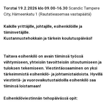
Torstai 19.2.2026 klo 09.00-16.30
Scandic Tampere
City, Hämeenkatu 1 (Rautatieasemaa vastapäätä)
Kaikille yrittäjille, johtajille, esihenkilöille ja
tiiminvetäjille.
Kustannustehokkain ja tärkein koulutuspäiväsi!
Taitava esihenkilö on avain tiiminsä työssä
viihtymiseen, yhteisiin tavoitteisiin sitoutumiseen ja
tuloksen tekemiseen. Viestintäosaaminen on yksi
tärkeimmistä esihenkilö- ja johtamistaidoista.
Hyvillä
viestintä- ja vuorovaikutustaidoilla esihenkilö saa
tiiminsä loistamaan!
Esihenkilöviestinnän tehopäivässä opit: