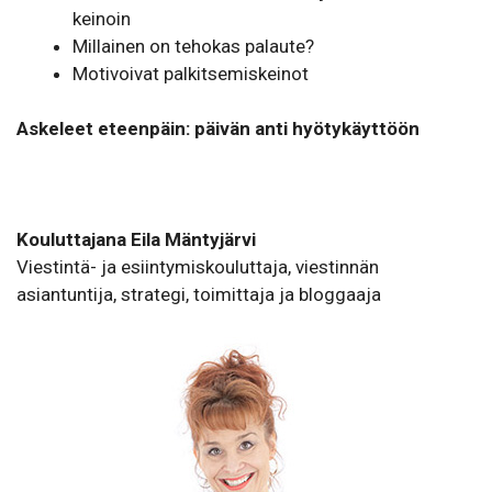
keinoin
Millainen on tehokas palaute?
Motivoivat palkitsemiskeinot
Askeleet eteenpäin: päivän anti hyötykäyttöön
Kouluttajana
Eila Mäntyjärvi
Viestintä- ja esiintymiskouluttaja, viestinnän
asiantuntija, strategi, toimittaja ja bloggaaja