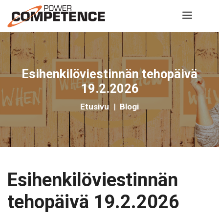
Siirry
Valik
sisältöön
Esihenkilöviestinnän tehopäivä
19.2.2026
Etusivu
|
Blogi
Esihenkilöviestinnän
tehopäivä 19.2.2026