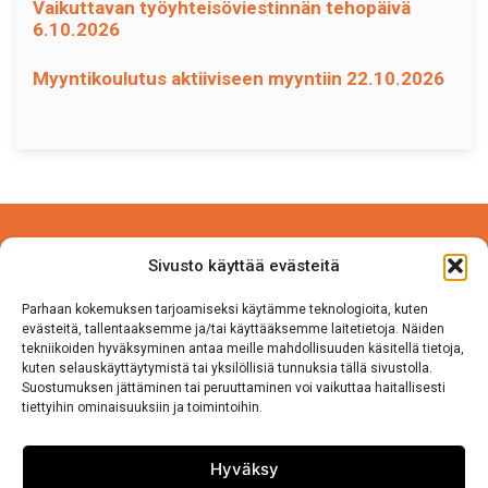
Vaikuttavan työyhteisöviestinnän tehopäivä
6.10.2026
Myyntikoulutus aktiiviseen myyntiin 22.10.2026
Power Competence Oy
Sivusto käyttää evästeitä
Tehtaantie 5 A 4
14500 IITTALA
Parhaan kokemuksen tarjoamiseksi käytämme teknologioita, kuten
evästeitä, tallentaaksemme ja/tai käyttääksemme laitetietoja. Näiden
tekniikoiden hyväksyminen antaa meille mahdollisuuden käsitellä tietoja,
Puh. 050 570 8163
kuten selauskäyttäytymistä tai yksilöllisiä tunnuksia tällä sivustolla.
Suostumuksen jättäminen tai peruuttaminen voi vaikuttaa haitallisesti
tiettyihin ominaisuuksiin ja toimintoihin.
Tietosuojaseloste
Sivuston käyttö ja Tietosuojalauseke
Hyväksy