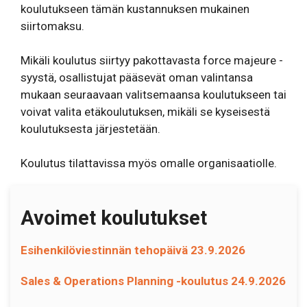
koulutukseen tämän kustannuksen mukainen
siirtomaksu.
Mikäli koulutus siirtyy pakottavasta force majeure -
syystä, osallistujat pääsevät oman valintansa
mukaan seuraavaan valitsemaansa koulutukseen tai
voivat valita etäkoulutuksen, mikäli se kyseisestä
koulutuksesta järjestetään.
Koulutus tilattavissa myös omalle organisaatiolle.
Avoimet koulutukset
Esihenkilöviestinnän tehopäivä 23.9.2026
Sales & Operations Planning -koulutus 24.9.2026