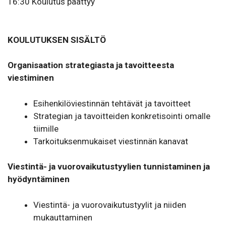
16:30 Koulutus päättyy
KOULUTUKSEN SISÄLTÖ
Organisaation strategiasta ja tavoitteesta
viestiminen
Esihenkilöviestinnän tehtävät ja tavoitteet
Strategian ja tavoitteiden konkretisointi omalle
tiimille
Tarkoituksenmukaiset viestinnän kanavat
Viestintä- ja vuorovaikutustyylien tunnistaminen ja
hyödyntäminen
Viestintä- ja vuorovaikutustyylit ja niiden
mukauttaminen