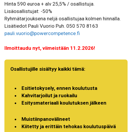
Hinta 590 euroa + alv 25,5% / osallistuja.
Lisäosallistujat: -50%
Ryhmätarjouksena neljä osallistujaa kolmen hinnalla.
Lisätiedot Pauli Vuorio Puh. 050 570 8163
pauli.vuorio@powercompetence.fi
Ilmoittaudu nyt, viimeistään 11.2.2026!
Osallistujille sisältyy kaikki tämä:
Esitietokysely, ennen koulutusta
Kahvitarjoilut ja ruokailu
Esitysmateriaali koulutuksen jälkeen
Muistiinpanovälineet
Kiitetty ja erittäin tehokas koulutuspäivä