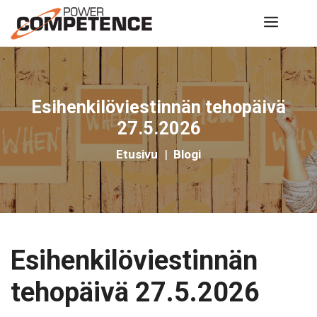
Siirry
Valik
sisältöön
Esihenkilöviestinnän tehopäivä
27.5.2026
Etusivu
|
Blogi
Esihenkilöviestinnän
tehopäivä 27.5.2026