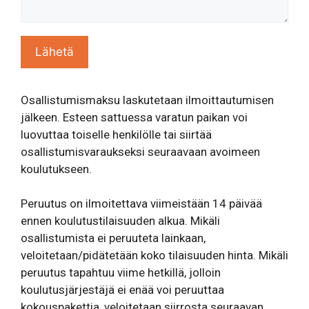
Osallistumismaksu laskutetaan ilmoittautumisen
jälkeen. Esteen sattuessa varatun paikan voi
luovuttaa toiselle henkilölle tai siirtää
osallistumisvaraukseksi seuraavaan avoimeen
koulutukseen.
Peruutus on ilmoitettava viimeistään 14 päivää
ennen koulutustilaisuuden alkua. Mikäli
osallistumista ei peruuteta lainkaan,
veloitetaan/pidätetään koko tilaisuuden hinta. Mikäli
peruutus tapahtuu viime hetkillä, jolloin
koulutusjärjestäjä ei enää voi peruuttaa
kokouspakettia, veloitetaan siirrosta seuraavan