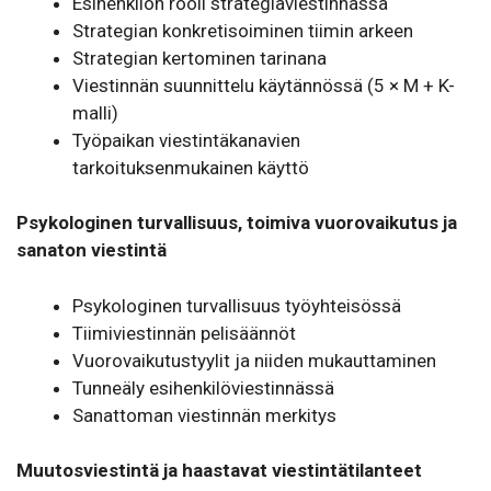
Esihenkilön rooli strategiaviestinnässä
Strategian konkretisoiminen tiimin arkeen
Strategian kertominen tarinana
Viestinnän suunnittelu käytännössä (5 × M + K-
malli)
Työpaikan viestintäkanavien
tarkoituksenmukainen käyttö
Psykologinen turvallisuus, toimiva vuorovaikutus
ja
sanaton viestintä
Psykologinen turvallisuus työyhteisössä
Tiimiviestinnän pelisäännöt
Vuorovaikutustyylit ja niiden mukauttaminen
Tunneäly esihenkilöviestinnässä
Sanattoman viestinnän merkitys
Muutosviestintä ja haastavat viestintätilanteet