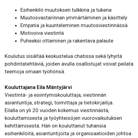
Esihenkilö muutoksen tulkkina ja tukena
Muutosvastarinnan ymmärtäminen ja käsittely
Empatia ja kuunteleminen muutosviestinnässä
Motivoiva viestintä
Puheeksi ottaminen ja rakentava palaute
Koulutus sisältää keskustelua chatissa sekä lyhyitä
pohdintatehtäviä, joiden avulla osallistujat voivat peilata
teemoja omaan työhönsä.
Kouluttajana
Eila Mäntyjärvi
Viestintä- ja esiintymiskouluttaja, viestinnän
asiantuntija, strategi, toimittaja ja tietokirjailija.
Eilalla on yli 20 vuoden kokemus viestinnästä,
kouluttamisesta ja työyhteisöjen vuorovaikutuksen
kehittämisestä. Hän on kouluttanut tuhansia
esihenkilöitä, asiantuntijoita ja organisaatioiden johtoa