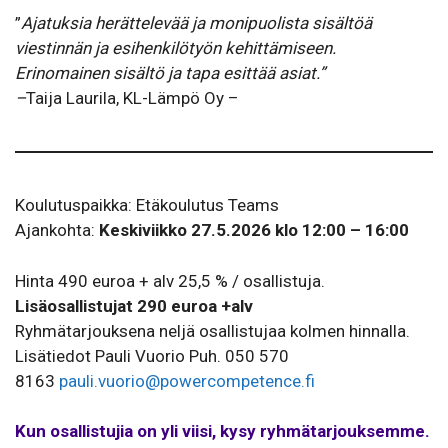
”
Ajatuksia herättelevää ja monipuolista sisältöä
viestinnän ja esihenkilötyön kehittämiseen.
Erinomainen sisältö ja tapa esittää asiat.”
–
Taija Laurila, KL-Lämpö Oy –
Koulutuspaikka: Etäkoulutus Teams
Ajankohta:
Keskiviikko 27.5.2026 klo 12:00 – 16:00
Hinta 490 euroa + alv 25,5 % / osallistuja.
Lisäosallistujat 290 euroa +alv
Ryhmätarjouksena neljä osallistujaa kolmen hinnalla.
Lisätiedot Pauli Vuorio Puh. 050 570
8163
pauli.vuorio@powercompetence.fi
Kun osallistujia on yli viisi, kysy ryhmätarjouksemme.