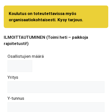
Koulutus on toteutettavissa myös
organisaatiokohtaisesti. Kysy tarjous.
ILMOITTAUTUMINEN (Toimi heti – paikkoja
rajoitetusti!)
Osallistujien määrä
Yritys
Y-tunnus