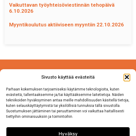
Vaikuttavan työyhteisöviestinnän tehopäivä
6.10.2026
Myyntikoulutus aktiiviseen myyntiin 22.10.2026
Power Competence Oy
Sivusto käyttää evästeitä
Tehtaantie 5 A 4
14500 IITTALA
Parhaan kokemuksen tarjoamiseksi käytämme teknologioita, kuten
evästeitä, tallentaaksemme ja/tai käyttääksemme laitetietoja. Näiden
tekniikoiden hyväksyminen antaa meille mahdollisuuden käsitellä tietoja,
Puh. 050 570 8163
kuten selauskäyttäytymistä tai yksilöllisiä tunnuksia tällä sivustolla.
Suostumuksen jättäminen tai peruuttaminen voi vaikuttaa haitallisesti
tiettyihin ominaisuuksiin ja toimintoihin.
Tietosuojaseloste
Sivuston käyttö ja Tietosuojalauseke
Hyväksy