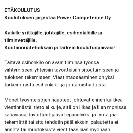
ETÄKOULUTUS
Koulutuksen järjestää Power Competence Oy
Kaikille yrittäjille, johtajille, esihenkilöille ja
tiiminvetäjille.
Kustannustehokkain ja tärkein koulutuspäiväsi!
Taitava esihenkilö on avain tiiminsä työssä
viihtymiseen, yhteisiin tavoitteisiin sitoutumiseen ja
tuloksen tekemiseen. Viestintäosaaminen on yksi
tärkeimmistä esihenkilö- ja johtamistaidoista.
Monet työyhteisöjen haasteet johtuvat ennen kaikkea
viestinnästä: tieto ei kulje, sitä on liikaa ja liian monissa
kanavissa, tavoitteet jäävät epäselviksi ja työtä jää
tekemättä tai sitä tehdään päällekkäin, palautetta ei
anneta tai muutoksista viestitään liian myöhään.