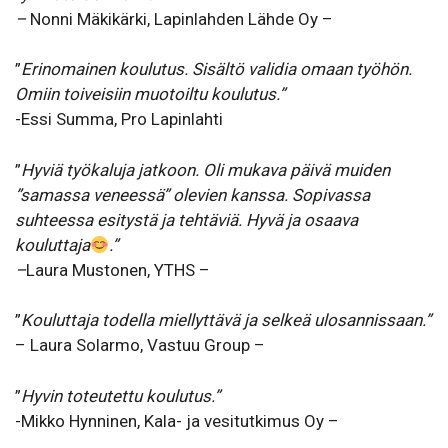
–
Nonni Mäkikärki, Lapinlahden Lähde Oy –
”
Erinomainen koulutus. Sisältö validia omaan työhön.
Omiin toiveisiin muotoiltu koulutus.”
-Essi Summa, Pro Lapinlahti
”
Hyviä työkaluja jatkoon. Oli mukava päivä muiden
”samassa veneessä” olevien kanssa. Sopivassa
suhteessa esitystä ja tehtäviä. Hyvä ja osaava
kouluttaja
.”
–
Laura Mustonen, YTHS –
”
Kouluttaja todella miellyttävä ja selkeä ulosannissaan.”
– Laura Solarmo, Vastuu Group –
”
Hyvin toteutettu koulutus.”
-Mikko Hynninen, Kala- ja vesitutkimus Oy –