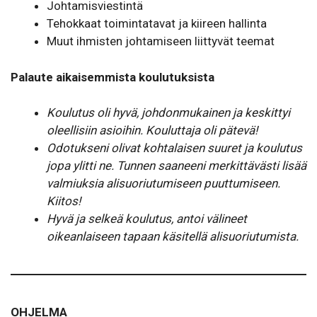
Johta­mis­vies­tintä
Tehokkaat toimin­ta­tavat ja kiireen hallinta
Muut ihmisten johta­miseen liit­tyvät teemat
Palaute aikaisemmista koulutuksista
Koulutus oli hyvä, johdonmukainen ja keskittyi
oleellisiin asioihin. Kouluttaja oli pätevä!
Odotukseni olivat kohtalaisen suuret ja koulutus
jopa ylitti ne. Tunnen saaneeni merkittävästi lisää
valmiuksia alisuoriutumiseen puuttumiseen.
Kiitos!
Hyvä ja selkeä koulutus, antoi välineet
oikeanlaiseen tapaan käsitellä alisuoriutumista.
OHJELMA