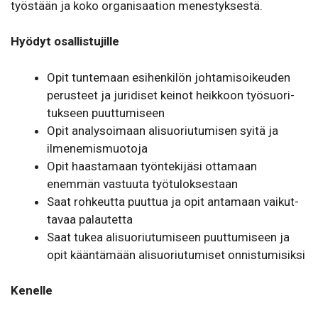
työstään ja koko orga­ni­saation menes­tyk­sestä.
Hyödyt osallistujille
Opit tuntemaan esihenkilön johta­mi­soi­keuden
perusteet ja juri­diset keinot heikkoon työsuo­ri­
tukseen puut­tu­miseen
Opit analy­soimaan alisuo­riu­tu­misen syitä ja
ilme­ne­mis­muotoja
Opit haas­tamaan työn­te­kijäsi ottamaan
enemmän vastuuta työtu­lok­sestaan
Saat rohkeutta puuttua ja opit antamaan vaikut­
tavaa palau­tetta
Saat tukea alisuo­riu­tu­miseen puut­tu­miseen ja
opit kään­tämään alisuo­riu­tu­miset onnis­tu­mi­siksi
Kenelle