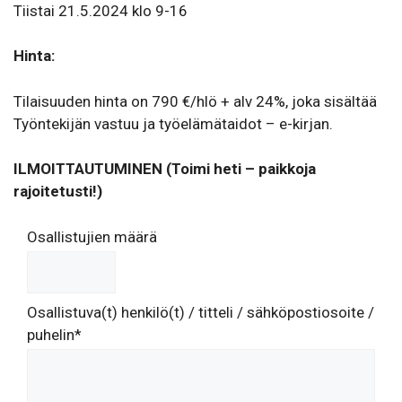
Tiistai 21.5.2024 klo 9-16
Hinta:
Tilai­suuden hinta on 790 €/​​hlö + alv 24%, joka sisältää
Työn­te­kijän vastuu ja työelä­mä­taidot – e-kirjan.
ILMOITTAUTUMINEN (Toimi heti – paikkoja
rajoitetusti!)
Osallistujien määrä
Osallistuva(t) henkilö(t) / titteli / sähköpostiosoite /
puhelin*