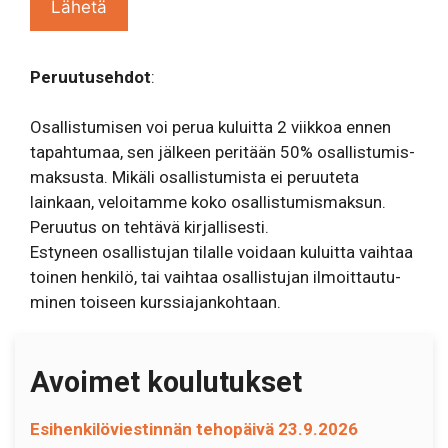
Peruutusehdot
:
Osal­lis­tu­misen voi perua kuluitta 2 viikkoa ennen
tapah­tumaa, sen jälkeen peritään 50% osal­lis­tu­mis­
mak­susta. Mikäli osal­lis­tu­mista ei peruuteta
lainkaan, veloi­tamme koko osal­lis­tu­mis­maksun.
Peruutus on tehtävä kirjal­li­sesti.
Estyneen osal­lis­tujan tilalle voidaan kuluitta vaihtaa
toinen henkilö, tai vaihtaa osal­lis­tujan ilmoit­tau­tu­
minen toiseen kurs­sia­jan­kohtaan.
Avoimet koulutukset
Esihenkilöviestinnän tehopäivä 23.9.2026