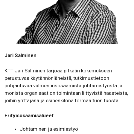
Jari Salminen
KTT Jari Salminen tarjoaa pitkään kokemukseen
perustuvaa käytännönläheistä, tutkimustietoon
pohjautuvaa valmennusosaamista johtamistyöstä ja
monista organisaation toimintaan liittyvistä haasteista,
joihin yrittäjänä ja esihenkilönä törmää tuon tuosta.
Erityisosaamisalueet
Johta­minen ja esimiestyö