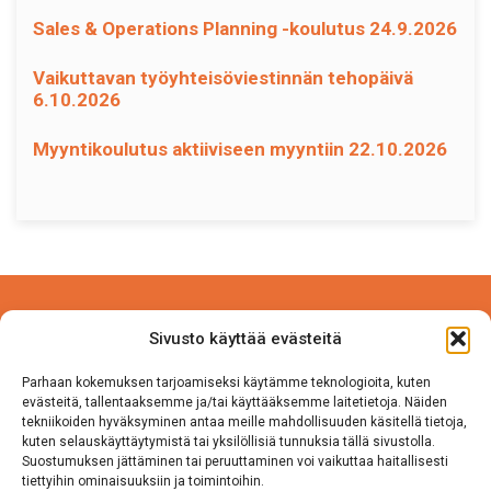
Sales & Operations Planning -koulutus 24.9.2026
Vaikuttavan työyhteisöviestinnän tehopäivä
6.10.2026
Myyntikoulutus aktiiviseen myyntiin 22.10.2026
Power Competence Oy
Sivusto käyttää evästeitä
Tehtaantie 5 A 4
14500 IITTALA
Parhaan kokemuksen tarjoamiseksi käytämme teknologioita, kuten
evästeitä, tallentaaksemme ja/tai käyttääksemme laitetietoja. Näiden
tekniikoiden hyväksyminen antaa meille mahdollisuuden käsitellä tietoja,
Puh. 050 570 8163
kuten selauskäyttäytymistä tai yksilöllisiä tunnuksia tällä sivustolla.
Suostumuksen jättäminen tai peruuttaminen voi vaikuttaa haitallisesti
tiettyihin ominaisuuksiin ja toimintoihin.