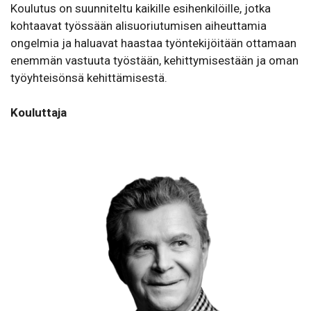
Koulutus on suun­ni­teltu kaikille esihenkilöille, jotka
kohtaavat työssään alisuo­riu­tu­misen aiheut­tamia
ongelmia ja haluavat haastaa työn­te­ki­jöitään ottamaan
enemmän vastuuta työstään, kehit­ty­mi­sestään ja oman
työyh­tei­sönsä kehit­tä­mi­sestä.
Kouluttaja