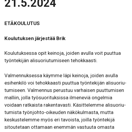
21.5.2024
ETÄKOULUTUS
Koulutuksen järjestää Brik
Koulutuksessa opit keinoja, joiden avulla voit puuttua
työntekijän alisuoriutumiseen tehokkaasti.
Valmen­nuk­ses­sa käymme läpi keinoja, joiden avulla
esihenkilö voi tehok­kaasti puuttua työn­te­kijän alisuo­riu­
tu­miseen. Valmennus perustuu varhaisen puut­tu­misen
malliin, jolla työsuo­ri­tuk­sissa ilme­neviä ongelmia
voidaan ratkaista raken­ta­vasti. Käsit­te­lemme alisuo­riu­
tu­mista työn­johto-oikeuden näkö­kul­masta, mutta
keskustelemme myös eri tavoista, joilla työn­tekijä
sitou­tetaan ottamaan enemmän vastuuta omasta