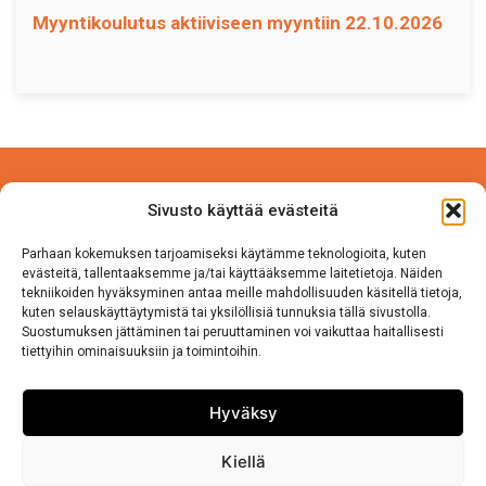
Myyntikoulutus aktiiviseen myyntiin 22.10.2026
Power Competence Oy
Sivusto käyttää evästeitä
Tehtaantie 5 A 4
14500 IITTALA
Parhaan kokemuksen tarjoamiseksi käytämme teknologioita, kuten
evästeitä, tallentaaksemme ja/tai käyttääksemme laitetietoja. Näiden
tekniikoiden hyväksyminen antaa meille mahdollisuuden käsitellä tietoja,
Puh. 050 570 8163
kuten selauskäyttäytymistä tai yksilöllisiä tunnuksia tällä sivustolla.
Suostumuksen jättäminen tai peruuttaminen voi vaikuttaa haitallisesti
tiettyihin ominaisuuksiin ja toimintoihin.
Tietosuojaseloste
Sivuston käyttö ja Tietosuojalauseke
Hyväksy
Kiellä