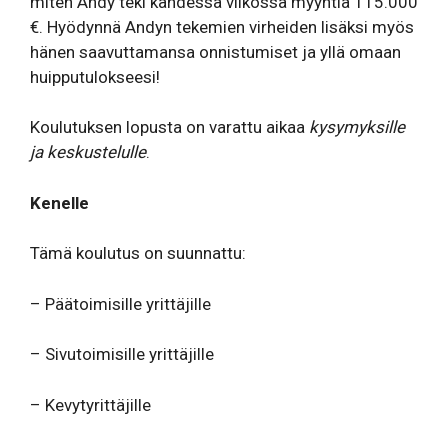
miten Andy teki kahdessa viikossa myyntiä 115.000
€. Hyödynnä Andyn tekemien virheiden lisäksi myös
hänen saavuttamansa onnistumiset ja yllä omaan
huipputulokseesi!
Koulutuksen lopusta on varattu aikaa
kysymyksille
ja keskustelulle
.
Kenelle
Tämä koulutus on suunnattu:
– Päätoimisille yrittäjille
– Sivutoimisille yrittäjille
– Kevytyrittäjille