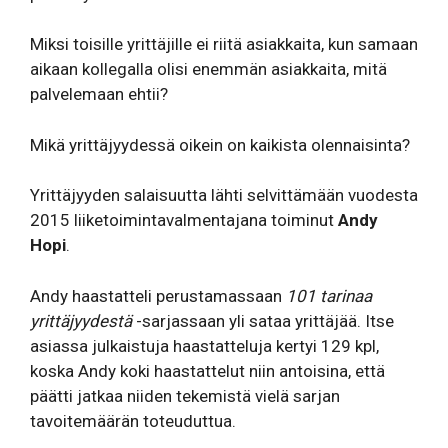
Miksi toisille yrittäjille ei riitä asiakkaita, kun samaan
aikaan kollegalla olisi enemmän asiakkaita, mitä
palvelemaan ehtii?
Mikä yrittäjyydessä oikein on kaikista olennaisinta?
Yrittäjyyden salaisuutta lähti selvittämään vuodesta
2015 liiketoimintavalmentajana toiminut
Andy
Hopi
.
Andy haastatteli perustamassaan
101 tarinaa
yrittäjyydestä
-sarjassaan yli sataa yrittäjää. Itse
asiassa julkaistuja haastatteluja kertyi 129 kpl,
koska Andy koki haastattelut niin antoisina, että
päätti jatkaa niiden tekemistä vielä sarjan
tavoitemäärän toteuduttua.