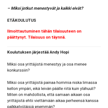
– Miksi jotkut menestyvät ja kaikki eivät?
ETÄKOULUTUS
Ilmoittautuminen tähän tilaisuuteen on
päättynyt. Tilaisuus on täynnä.
Koulutuksen järjestää Andy Hopi
Miksi osa yrittäjistä menestyy ja osa menee
konkurssiin?
Miksi osa yrittäjistä painaa hommia niska limassa
kellon ympäri, eikä leivän päälle riitä kuin ylähuuli?
Miten on mahdollista, että samaan aikaan osa
yrittäjistä ehtii viettämään aikaa perheensä kanssa
palkkatyöläisiä enemmän?