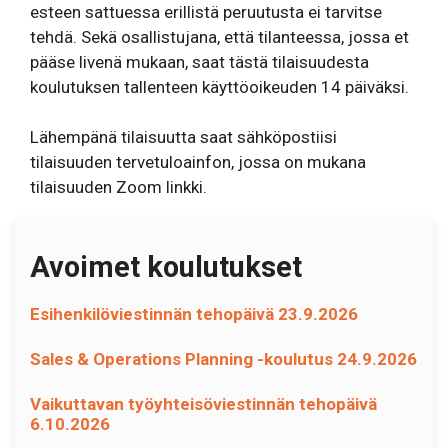
esteen sattuessa erillistä peruutusta ei tarvitse
tehdä. Sekä osallistujana, että tilanteessa, jossa et
pääse livenä mukaan, saat tästä tilaisuudesta
koulutuksen tallenteen käyttöoikeuden 14 päiväksi.
Lähempänä tilaisuutta saat sähköpostiisi
tilaisuuden tervetuloainfon, jossa on mukana
tilaisuuden Zoom linkki.
Avoimet koulutukset
Esihenkilöviestinnän tehopäivä 23.9.2026
Sales & Operations Planning -koulutus 24.9.2026
Vaikuttavan työyhteisöviestinnän tehopäivä
6.10.2026