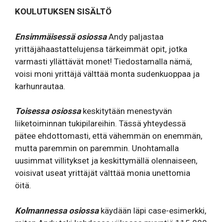
KOULUTUKSEN SISÄLTÖ
Ensimmäisessä osiossa
Andy paljastaa
yrittäjähaastattelujensa tärkeimmät opit, jotka
varmasti yllättävät monet! Tiedostamalla nämä,
voisi moni yrittäjä välttää monta sudenkuoppaa ja
karhunrautaa.
Toisessa osiossa
keskitytään menestyvän
liiketoiminnan tukipilareihin. Tässä yhteydessä
pätee ehdottomasti, että vähemmän on enemmän,
mutta paremmin on paremmin. Unohtamalla
uusimmat villitykset ja keskittymällä olennaiseen,
voisivat useat yrittäjät välttää monia unettomia
öitä.
Kolmannessa osiossa
käydään läpi case-esimerkki,