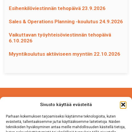
Esihenkilöviestinnän tehopäivä 23.9.2026
Sales & Operations Planning -koulutus 24.9.2026
Vaikuttavan työyhteisöviestinnän tehopäivä
6.10.2026
Myyntikoulutus aktiiviseen myyntiin 22.10.2026
Power Competence Oy
Sivusto käyttää evästeitä
Tehtaantie 5 A 4
14500 IITTALA
Parhaan kokemuksen tarjoamiseksi käytämme teknologioita, kuten
evästeitä, tallentaaksemme ja/tai käyttääksemme laitetietoja. Näiden
tekniikoiden hyväksyminen antaa meille mahdollisuuden käsitellä tietoja,
Puh. 050 570 8163