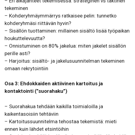
– Eri aikajänteet tekemisessä: strateginen vs taktinen
tekeminen
– Kohderyhmäymmärrys ratkaisee pelin: tunnetko
kohderyhmäsi riittävän hyvin?
– Sisällön tuottaminen: millainen sisältö lisää työpaikan
houkuttelevuutta?
– Onnistuminen on 80% jakelua: miten jakelet sisällön
perille asti?
– Harjoitus: sisältö- ja jakelusuunnitelman tekeminen
omaan rekrytointiin
Osa 3: Ehdokkaiden aktiivinen kartoitus ja
kontaktointi (”suorahaku”)
– Suorahakua tehdään kaikilla toimialoilla ja
kaikentasoisiin tehtäviin
– Kartoitussuunnitelma tehostaa tekemistä: mieti
ennen kuin lähdet etsintöihin