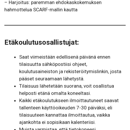
– Harjoitus: paremman ehdokaskokemuksen
hahmottelua SCARF-mallin kautta
Etäkoulutusosallistujat
:
Saat viimeistään edellisenä päivänä ennen
tilaisuutta sähköpostiisi ohjeet,
koulutusaineiston ja rekisteröitymislinkin, josta
pääset seuraamaan lähetystä.
Tilaisuus lähetetään suorana, voit osallistua
helposti etänä omalta koneeltasi.
Kaikki etäkoulutukseen ilmoittautuneet saavat
tallenteen käyttöoikeuden 7-30 päiväksi, eli
tilaisuuteen kannattaa ilmoittautua, vaikka
ajankohta ei sopisikaan kalenteriisi.
Muista varmistaa, että tietokoneesi