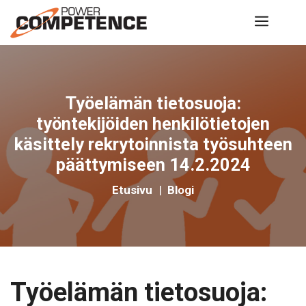
Siirry
Valik
sisältöön
Työelämän tietosuoja:
työntekijöiden henkilötietojen
käsittely rekrytoinnista työsuhteen
päättymiseen 14.2.2024
Etusivu
|
Blogi
Työelämän tietosuoja: