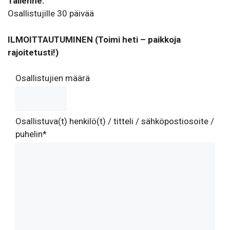
Tallenne:
Osallistujille 30 päivää
ILMOITTAUTUMINEN (Toimi heti – paikkoja
rajoitetusti!)
Osallistujien määrä
Osallistuva(t) henkilö(t) / titteli / sähköpostiosoite /
puhelin*