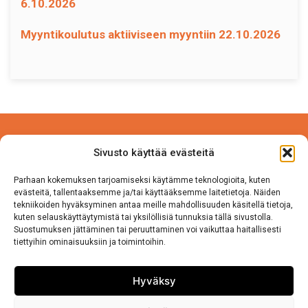
6.10.2026
Myyntikoulutus aktiiviseen myyntiin 22.10.2026
Power Competence Oy
Sivusto käyttää evästeitä
Tehtaantie 5 A 4
14500 IITTALA
Parhaan kokemuksen tarjoamiseksi käytämme teknologioita, kuten
evästeitä, tallentaaksemme ja/tai käyttääksemme laitetietoja. Näiden
tekniikoiden hyväksyminen antaa meille mahdollisuuden käsitellä tietoja,
Puh. 050 570 8163
kuten selauskäyttäytymistä tai yksilöllisiä tunnuksia tällä sivustolla.
Suostumuksen jättäminen tai peruuttaminen voi vaikuttaa haitallisesti
tiettyihin ominaisuuksiin ja toimintoihin.
Tietosuojaseloste
Sivuston käyttö ja Tietosuojalauseke
Hyväksy