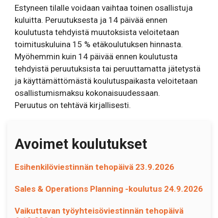
Estyneen tilalle voidaan vaihtaa toinen osallistuja
kuluitta. Peruutuksesta ja 14 päivää ennen
koulutusta tehdyistä muutoksista veloitetaan
toimituskuluina 15 % etäkoulutuksen hinnasta.
Myöhemmin kuin 14 päivää ennen koulutusta
tehdyistä peruutuksista tai peruuttamatta jätetystä
ja käyttämättömästä koulutuspaikasta veloitetaan
osallistumismaksu kokonaisuudessaan.
Peruutus on tehtävä kirjallisesti.
Avoimet koulutukset
Esihenkilöviestinnän tehopäivä 23.9.2026
Sales & Operations Planning -koulutus 24.9.2026
Vaikuttavan työyhteisöviestinnän tehopäivä