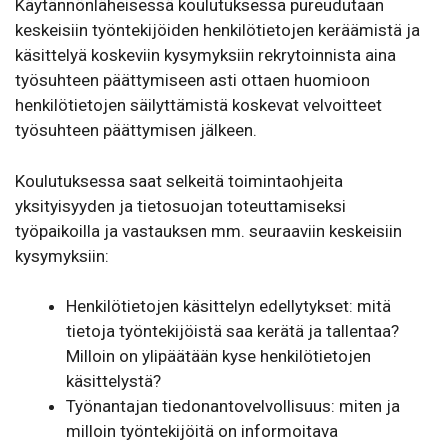
Käytännönläheisessä koulutuksessa pureudutaan
keskeisiin työntekijöiden henkilötietojen keräämistä ja
käsittelyä koskeviin kysymyksiin rekrytoinnista aina
työsuhteen päättymiseen asti ottaen huomioon
henkilötietojen säilyttämistä koskevat velvoitteet
työsuhteen päättymisen jälkeen.
Koulutuksessa saat selkeitä toimintaohjeita
yksityisyyden ja tietosuojan toteuttamiseksi
työpaikoilla ja vastauksen mm. seuraaviin keskeisiin
kysymyksiin:
Henkilötietojen käsittelyn edellytykset: mitä
tietoja työntekijöistä saa kerätä ja tallentaa?
Milloin on ylipäätään kyse henkilötietojen
käsittelystä?
Työnantajan tiedonantovelvollisuus: miten ja
milloin työntekijöitä on informoitava