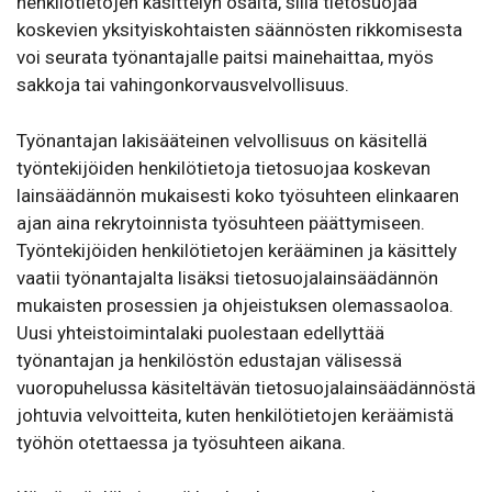
henkilötietojen käsittelyn osalta, sillä tietosuojaa
koskevien yksityiskohtaisten säännösten rikkomisesta
voi seurata työnantajalle paitsi mainehaittaa, myös
sakkoja tai vahingonkorvausvelvollisuus.
Työnantajan lakisääteinen velvollisuus on käsitellä
työntekijöiden henkilötietoja tietosuojaa koskevan
lainsäädännön mukaisesti koko työsuhteen elinkaaren
ajan aina rekrytoinnista työsuhteen päättymiseen.
Työntekijöiden henkilötietojen kerääminen ja käsittely
vaatii työnantajalta lisäksi tietosuojalainsäädännön
mukaisten prosessien ja ohjeistuksen olemassaoloa.
Uusi yhteistoimintalaki puolestaan edellyttää
työnantajan ja henkilöstön edustajan välisessä
vuoropuhelussa käsiteltävän tietosuojalainsäädännöstä
johtuvia velvoitteita, kuten henkilötietojen keräämistä
työhön otettaessa ja työsuhteen aikana.