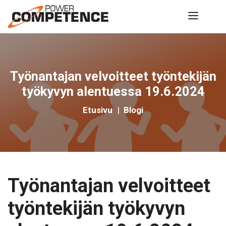
Siirry
Valik
sisältöön
Työnantajan velvoitteet työntekijän
työkyvyn alentuessa 19.6.2024
Etusivu
|
Blogi
Työnantajan velvoitteet
työntekijän työkyvyn