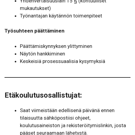
Yhdenvertaisuuslain 15 § (kohtuulliset
mukautukset)
Työnantajan käytännön toimenpiteet
Työsuhteen päättäminen
Päättämiskynnyksen ylittyminen
Näytön hankkiminen
Keskeisiä prosessuaalisia kysymyksiä
Etäkoulutusosallistujat
:
Saat viimeistään edellisenä päivänä ennen
tilaisuutta sähköpostiisi ohjeet,
koulutusaineiston ja rekisteröitymislinkin, josta
pääset seuraamaan lähetystä.