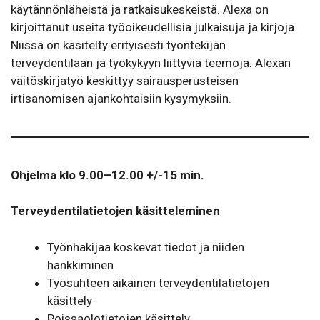
käytännönläheistä ja ratkaisukeskeistä. Alexa on
kirjoittanut useita työoikeudellisia julkaisuja ja kirjoja.
Niissä on käsitelty erityisesti työntekijän
terveydentilaan ja työkykyyn liittyviä teemoja. Alexan
väitöskirjatyö keskittyy sairausperusteisen
irtisanomisen ajankohtaisiin kysymyksiin.
Ohjelma klo 9.00–12.00 +/-15 min.
Terveydentilatietojen käsitteleminen
Työnhakijaa koskevat tiedot ja niiden
hankkiminen
Työsuhteen aikainen terveydentilatietojen
käsittely
Poissaolotietojen käsittely