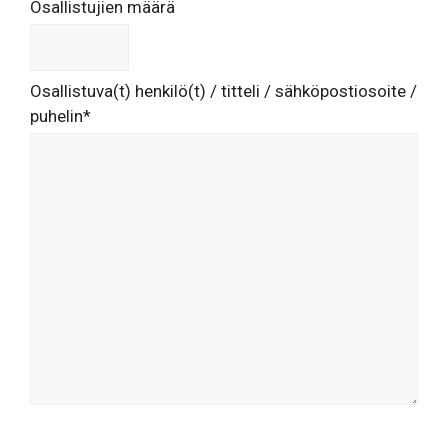
Osallistujien määrä
Osallistuva(t) henkilö(t) / titteli / sähköpostiosoite /
puhelin*