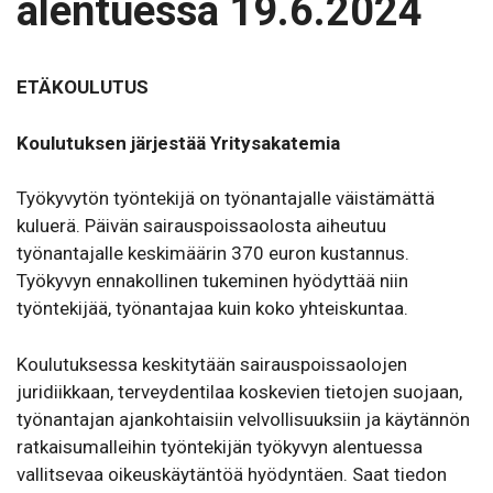
alentuessa 19.6.2024
ETÄKOULUTUS
Koulutuksen järjestää Yritysakatemia
Työkyvytön työntekijä on työnantajalle väistämättä
kuluerä. Päivän sairauspoissaolosta aiheutuu
työnantajalle keskimäärin 370 euron kustannus.
Työkyvyn ennakollinen tukeminen hyödyttää niin
työntekijää, työnantajaa kuin koko yhteiskuntaa.
Koulutuksessa keskitytään sairauspoissaolojen
juridiikkaan, terveydentilaa koskevien tietojen suojaan,
työnantajan ajankohtaisiin velvollisuuksiin ja käytännön
ratkaisumalleihin työntekijän työkyvyn alentuessa
vallitsevaa oikeuskäytäntöä hyödyntäen. Saat tiedon