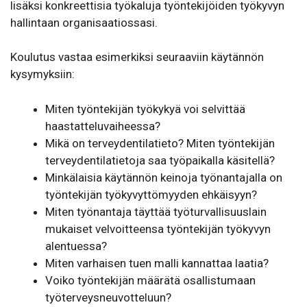
lisäksi konkreettisia työkaluja työntekijöiden työkyvyn
hallintaan organisaatiossasi.
Koulutus vastaa esimerkiksi seuraaviin käytännön
kysymyksiin:
Miten työntekijän työkykyä voi selvittää
haastatteluvaiheessa?
Mikä on terveydentilatieto? Miten työntekijän
terveydentilatietoja saa työpaikalla käsitellä?
Minkälaisia käytännön keinoja työnantajalla on
työntekijän työkyvyttömyyden ehkäisyyn?
Miten työnantaja täyttää työturvallisuuslain
mukaiset velvoitteensa työntekijän työkyvyn
alentuessa?
Miten varhaisen tuen malli kannattaa laatia?
Voiko työntekijän määrätä osallistumaan
työterveysneuvotteluun?