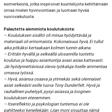
esimerkeistä, jotka inspiroivat kuuntelijoita kehittämään
omaa mielen hyvinvointiaan ja luomaan hyvää
vuorovaikutusta.
Palautetta aiemmista koulutuksista:
– Koulutuksen sisältö oli minua hyödyttävää ja
materiaali oli erinomaista. Kokonaisuus hyvä, Ei tullut
aika pitkäksi kertaakaan kolmen tunnin aikana.
– Erittäin hyvällä ja selkeällä ulosannilla tuotettu
koulutus ja huippu asiantuntija avasi asiaa kattavasti.
Jäi hyödynnettävissä olevia työkaluja itselle ammentaa
omassa työssä.
– Hyvä, asiansa osaava ja ytimekäs sekä olennaiset
asiat selkeästi esille tuova Tony Dunderfelt. Hyvä ja
rauhallinen puhetyyli, pysyi asiassa ja looginen
koulutuksen eteneminen.
– Itsereflektio ja psykologian tuntemus ei ole
pahitteeksi kenellekään. Liian moni sivuuttaa nämä