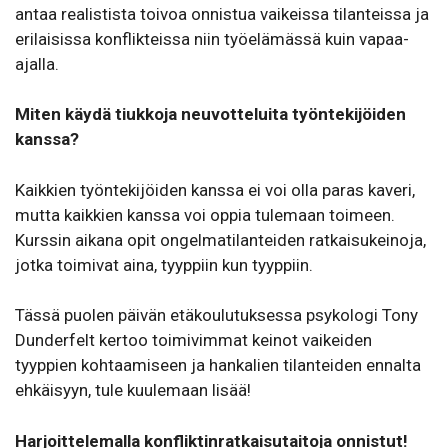
antaa realistista toivoa onnistua vaikeissa tilanteissa ja
erilaisissa konflikteissa niin työelämässä kuin vapaa-
ajalla.
Miten käydä tiukkoja neuvotteluita työntekijöiden
kanssa?
Kaikkien työntekijöiden kanssa ei voi olla paras kaveri,
mutta kaikkien kanssa voi oppia tulemaan toimeen.
Kurssin aikana opit ongelmatilanteiden ratkaisukeinoja,
jotka toimivat aina, tyyppiin kun tyyppiin.
Tässä puolen päivän etäkoulutuksessa psykologi Tony
Dunderfelt kertoo toimivimmat keinot vaikeiden
tyyppien kohtaamiseen ja hankalien tilanteiden ennalta
ehkäisyyn, tule kuulemaan lisää!
Harjoittelemalla konfliktinratkaisutaitoja onnistut!