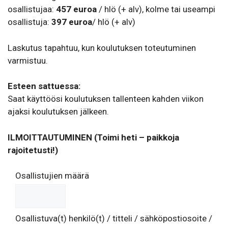
osallistujaa:
457
euroa
/ hlö (+ alv), kolme tai useampi
osallistuja:
397
euroa
/ hlö (+ alv)
Laskutus tapahtuu, kun koulutuksen toteutuminen
varmistuu.
Esteen sattuessa:
Saat käyttöösi koulutuksen tallenteen kahden viikon
ajaksi koulutuksen jälkeen.
ILMOITTAUTUMINEN (Toimi heti – paikkoja
rajoitetusti!)
Osallistujien määrä
Osallistuva(t) henkilö(t) / titteli / sähköpostiosoite /