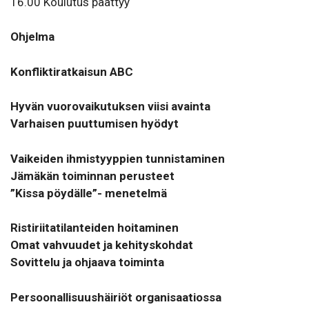
16.00 Koulutus päättyy
Ohjelma
Konfliktiratkaisun ABC
Hyvän vuorovaikutuksen viisi avainta
Varhaisen puuttumisen hyödyt
Vaikeiden ihmistyyppien tunnistaminen
Jämäkän toiminnan perusteet
”Kissa pöydälle”- menetelmä
Ristiriitatilanteiden hoitaminen
Omat vahvuudet ja kehityskohdat
Sovittelu ja ohjaava toiminta
Persoonallisuushäiriöt organisaatiossa