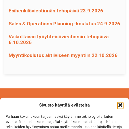
Esihenkilöviestinnän tehopäivä 23.9.2026
Sales & Operations Planning -koulutus 24.9.2026
Vaikuttavan työyhteisöviestinnän tehopäivä
6.10.2026
Myyntikoulutus aktiiviseen myyntiin 22.10.2026
Power Competence Oy
Sivusto käyttää evästeitä
Tehtaantie 5 A 4
14500 IITTALA
Parhaan kokemuksen tarjoamiseksi käytämme teknologioita, kuten
evästeitä, tallentaaksemme ja/tai käyttääksemme laitetietoja. Näiden
tekniikoiden hyväksyminen antaa meille mahdollisuuden käsitellä tietoja,