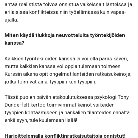
antaa realistista toivoa onnistua vaikeissa tilanteissa ja
erilaisissa konflikteissa niin työelämässä kuin vapaa-
ajalla.
Miten käydä tiukkoja neuvotteluita työntekijöiden
kanssa?
Kaikkien työntekijöiden kanssa ei voi olla paras kaveri,
mutta kaikkien kanssa voi oppia tulemaan toimeen.
Kurssin aikana opit ongelmatilanteiden ratkaisukeinoja,
jotka toimivat aina, tyyppiin kun tyyppiin.
Tässä puolen päivän etäkoulutuksessa psykologi Tony
Dunderfelt kertoo toimivimmat keinot vaikeiden
tyyppien kohtaamiseen ja hankalien tilanteiden ennalta
ehkäisyyn, tule kuulemaan lisää!
Harjoittelemalla konfliktinratkaisutaitoja onnistut!