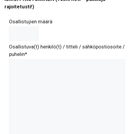
rajoitetusti!)
Osallistujien määrä
Osallistuva(t) henkilö(t) / titteli / sähköpostiosoite /
puhelin*