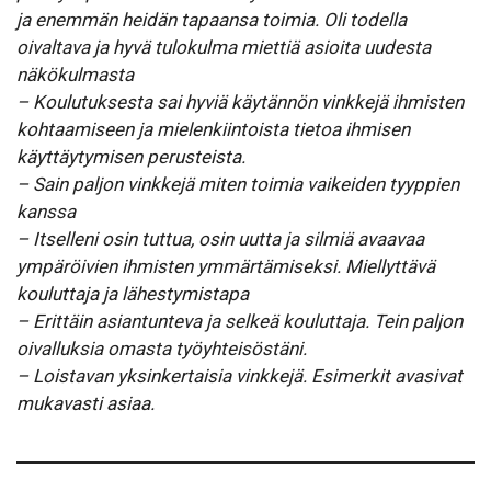
ja enemmän heidän tapaansa toimia. Oli todella
oivaltava ja hyvä tulokulma miettiä asioita uudesta
näkökulmasta
– Koulutuksesta sai hyviä käytännön vinkkejä ihmisten
kohtaamiseen ja mielenkiintoista tietoa ihmisen
käyttäytymisen perusteista.
– Sain paljon vinkkejä miten toimia vaikeiden tyyppien
kanssa
– Itselleni osin tuttua, osin uutta ja silmiä avaavaa
ympäröivien ihmisten ymmärtämiseksi. Miellyttävä
kouluttaja ja lähestymistapa
– Erittäin asiantunteva ja selkeä kouluttaja. Tein paljon
oivalluksia omasta työyhteisöstäni.
– Loistavan yksinkertaisia vinkkejä. Esimerkit avasivat
mukavasti asiaa.