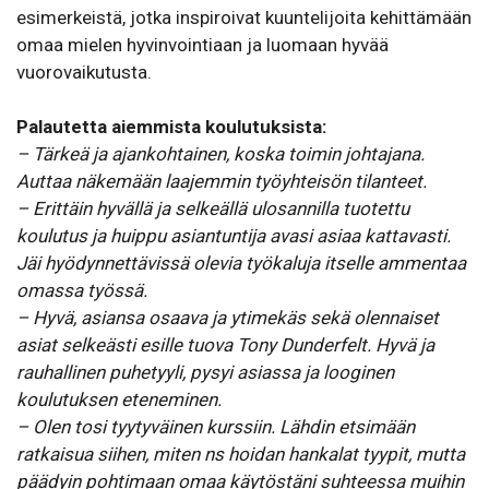
esimerkeistä, jotka inspiroivat kuuntelijoita kehittämään
omaa mielen hyvinvointiaan ja luomaan hyvää
vuorovaikutusta.
Palautetta aiemmista koulutuksista:
– Tärkeä ja ajankohtainen, koska toimin johtajana.
Auttaa näkemään laajemmin työyhteisön tilanteet.
– Erittäin hyvällä ja selkeällä ulosannilla tuotettu
koulutus ja huippu asiantuntija avasi asiaa kattavasti.
Jäi hyödynnettävissä olevia työkaluja itselle ammentaa
omassa työssä.
– Hyvä, asiansa osaava ja ytimekäs sekä olennaiset
asiat selkeästi esille tuova Tony Dunderfelt. Hyvä ja
rauhallinen puhetyyli, pysyi asiassa ja looginen
koulutuksen eteneminen.
– Olen tosi tyytyväinen kurssiin. Lähdin etsimään
ratkaisua siihen, miten ns hoidan hankalat tyypit, mutta
päädyin pohtimaan omaa käytöstäni suhteessa muihin