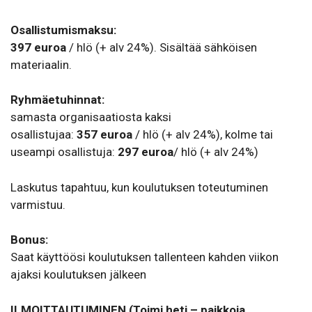
Osallistumismaksu:
397 euroa
/ hlö (+ alv 24%). Sisältää sähköisen
materiaalin.
Ryhmäetuhinnat:
samasta organisaatiosta kaksi
osallistujaa:
357
euroa
/ hlö (+ alv 24%), kolme tai
useampi osallistuja:
297
euroa
/ hlö (+ alv 24%)
Laskutus tapahtuu, kun koulutuksen toteutuminen
varmistuu.
Bonus:
Saat käyttöösi koulutuksen tallenteen kahden viikon
ajaksi koulutuksen jälkeen
ILMOITTAUTUMINEN (Toimi heti – paikkoja