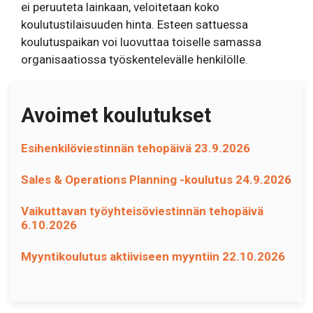
ei peruuteta lainkaan, veloitetaan koko
koulutustilaisuuden hinta. Esteen sattuessa
koulutuspaikan voi luovuttaa toiselle samassa
organisaatiossa työskentelevälle henkilölle.
Avoimet koulutukset
Esihenkilöviestinnän tehopäivä 23.9.2026
Sales & Operations Planning -koulutus 24.9.2026
Vaikuttavan työyhteisöviestinnän tehopäivä
6.10.2026
Myyntikoulutus aktiiviseen myyntiin 22.10.2026