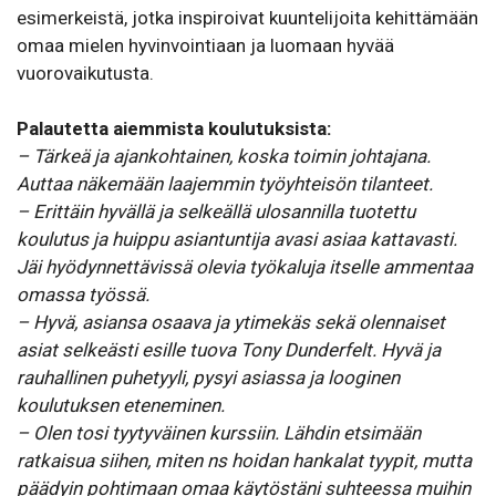
esimerkeistä, jotka inspiroivat kuuntelijoita kehittämään
omaa mielen hyvinvointiaan ja luomaan hyvää
vuorovaikutusta.
Palautetta aiemmista koulutuksista:
– Tärkeä ja ajankohtainen, koska toimin johtajana.
Auttaa näkemään laajemmin työyhteisön tilanteet.
– Erittäin hyvällä ja selkeällä ulosannilla tuotettu
koulutus ja huippu asiantuntija avasi asiaa kattavasti.
Jäi hyödynnettävissä olevia työkaluja itselle ammentaa
omassa työssä.
– Hyvä, asiansa osaava ja ytimekäs sekä olennaiset
asiat selkeästi esille tuova Tony Dunderfelt. Hyvä ja
rauhallinen puhetyyli, pysyi asiassa ja looginen
koulutuksen eteneminen.
– Olen tosi tyytyväinen kurssiin. Lähdin etsimään
ratkaisua siihen, miten ns hoidan hankalat tyypit, mutta
päädyin pohtimaan omaa käytöstäni suhteessa muihin