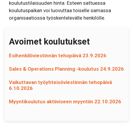
koulutustilaisuuden hinta. Esteen sattuessa
koulutuspaikan voi luovuttaa toiselle samassa
organisaatiossa työskentelevälle henkilölle.
Avoimet koulutukset
Esihenkilöviestinnän tehopäivä 23.9.2026
Sales & Operations Planning -koulutus 24.9.2026
Vaikuttavan työyhteisöviestinnän tehopäivä
6.10.2026
Myyntikoulutus aktiiviseen myyntiin 22.10.2026