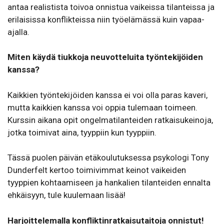
antaa realistista toivoa onnistua vaikeissa tilanteissa ja
erilaisissa konflikteissa niin työelämässä kuin vapaa-
ajalla.
Miten käydä tiukkoja neuvotteluita työntekijöiden
kanssa?
Kaikkien työntekijöiden kanssa ei voi olla paras kaveri,
mutta kaikkien kanssa voi oppia tulemaan toimeen.
Kurssin aikana opit ongelmatilanteiden ratkaisukeinoja,
jotka toimivat aina, tyyppiin kun tyyppiin.
Tässä puolen päivän etäkoulutuksessa psykologi Tony
Dunderfelt kertoo toimivimmat keinot vaikeiden
tyyppien kohtaamiseen ja hankalien tilanteiden ennalta
ehkäisyyn, tule kuulemaan lisää!
Harjoittelemalla konfliktinratkaisutaitoja onnistut!