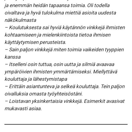
ja enemmän heidän tapaansa toimia. Oli todella
oivaltava ja hyvä tulokulma miettiä asioita uudesta
näkökulmasta
– Koulutuksesta sai hyviä käytännön vinkkejä ihmisten
kohtaamiseen ja mielenkiintoista tietoa ihmisen
käyttäytymisen perusteista.
– Sain paljon vinkkejä miten toimia vaikeiden tyyppien
kanssa
– Itselleni osin tuttua, osin uutta ja silmiä avaavaa
ympäröivien ihmisten ymmärtämiseksi. Miellyttävä
kouluttaja ja lähestymistapa
– Erittäin asiantunteva ja selkeä kouluttaja. Tein paljon
oivalluksia omasta työyhteisöstäni.
– Loistavan yksinkertaisia vinkkejä. Esimerkit avasivat
mukavasti asiaa.