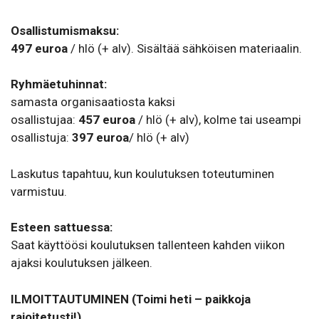
Osallistumismaksu:
497 euroa
/ hlö (+ alv). Sisältää sähköisen materiaalin.
Ryhmäetuhinnat:
samasta organisaatiosta kaksi
osallistujaa:
457
euroa
/ hlö (+ alv), kolme tai useampi
osallistuja:
397
euroa
/ hlö (+ alv)
Laskutus tapahtuu, kun koulutuksen toteutuminen
varmistuu.
Esteen sattuessa:
Saat käyttöösi koulutuksen tallenteen kahden viikon
ajaksi koulutuksen jälkeen.
ILMOITTAUTUMINEN (Toimi heti – paikkoja
rajoitetusti!)