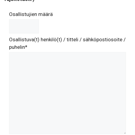
Osallistujien määrä
Osallistuva(t) henkilö(t) / titteli / sähköpostiosoite /
puhelin*