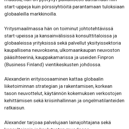
start-uppeja kuin pörssiyhtiöitä parantamaan tuloksiaan
globaaleilla markkinoilla.
Yritysmaailmassa hän on toiminut johtotehtävissä
start-upeissa ja kansainvälisissä konsulttitaloissa ja
globaaleissa yrityksissä sekä palvellut yksityissektoria
kaupallisena neuvoksena, ulkomaankaupan neuvoston
pääsihteerinä, kauppakamarissa ja useiden Finpron
(Business Finland) vientikeskusten johdossa.
Alexanderin erityisosaaminen kattaa globaalin
liiketoiminnan strategian ja rakentamisen, korkean
tason neuvottelut, käytännön kokemuksen verkostojen
kehittämisen sekä kriisinhallinnan ja ongelmatilanteiden
ratkaisun.
Alexander tarjoaa palvelujaan lainajohtajana sekä