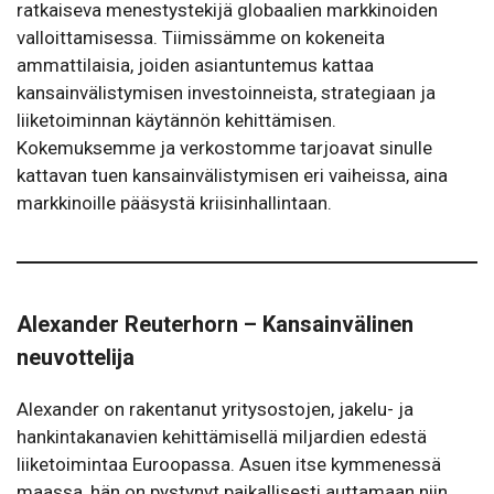
ratkaiseva menestystekijä globaalien markkinoiden
valloittamisessa. Tiimissämme on kokeneita
ammattilaisia, joiden asiantuntemus kattaa
kansainvälistymisen investoinneista, strategiaan ja
liiketoiminnan käytännön kehittämisen.
Kokemuksemme ja verkostomme tarjoavat sinulle
kattavan tuen kansainvälistymisen eri vaiheissa, aina
markkinoille pääsystä kriisinhallintaan.
Alexander Reuterhorn – Kansainvälinen
neuvottelija
Alexander on rakentanut yritysostojen, jakelu- ja
hankintakanavien kehittämisellä miljardien edestä
liiketoimintaa Euroopassa. Asuen itse kymmenessä
maassa, hän on pystynyt paikallisesti auttamaan niin