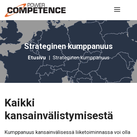
Siirry
Valik
sisältöön
Strateginen kumppanuus
Etusivu
|
Strateginen kumppanuus
Kaikki
kansainvälistymisestä
Kumppanuus kansainvälisessä liiketoiminnassa voi olla