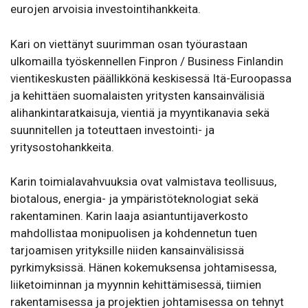
eurojen arvoisia investointihankkeita.
Kari on viettänyt suurimman osan työurastaan
ulkomailla työskennellen Finpron / Business Finlandin
vientikeskusten päällikkönä keskisessä Itä-Euroopassa
ja kehittäen suomalaisten yritysten kansainvälisiä
alihankintaratkaisuja, vientiä ja myyntikanavia sekä
suunnitellen ja toteuttaen investointi- ja
yritysostohankkeita.
Karin toimialavahvuuksia ovat valmistava teollisuus,
biotalous, energia- ja ympäristöteknologiat sekä
rakentaminen. Karin laaja asiantuntijaverkosto
mahdollistaa monipuolisen ja kohdennetun tuen
tarjoamisen yrityksille niiden kansainvälisissä
pyrkimyksissä. Hänen kokemuksensa johtamisessa,
liiketoiminnan ja myynnin kehittämisessä, tiimien
rakentamisessa ja projektien johtamisessa on tehnyt