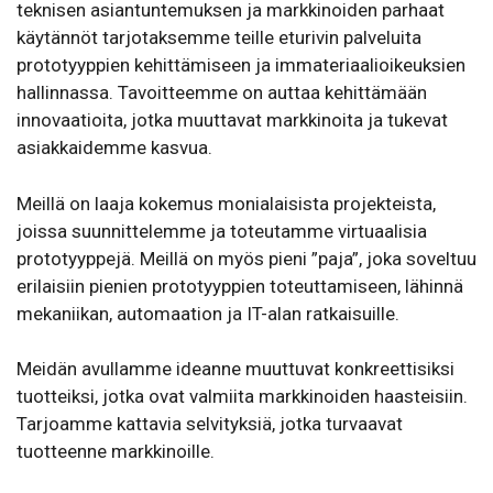
teknisen asiantuntemuksen ja markkinoiden parhaat
käytännöt tarjotaksemme teille eturivin palveluita
prototyyppien kehittämiseen ja immateriaalioikeuksien
hallinnassa. Tavoitteemme on auttaa kehittämään
innovaatioita, jotka muuttavat markkinoita ja tukevat
asiakkaidemme kasvua.
Meillä on laaja kokemus monialaisista projekteista,
joissa suunnittelemme ja toteutamme virtuaalisia
prototyyppejä. Meillä on myös pieni ”paja”, joka soveltuu
erilaisiin pienien prototyyppien toteuttamiseen, lähinnä
mekaniikan, automaation ja IT-alan ratkaisuille.
Meidän avullamme ideanne muuttuvat konkreettisiksi
tuotteiksi, jotka ovat valmiita markkinoiden haasteisiin.
Tarjoamme kattavia selvityksiä, jotka turvaavat
tuotteenne markkinoille.