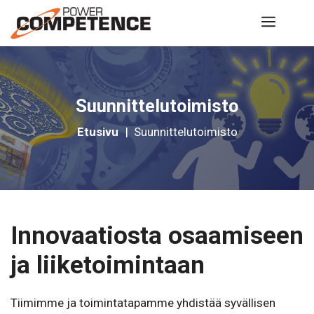
Siirry
Valik
sisältöön
Suunnittelutoimisto
Etusivu
|
Suunnittelutoimisto
Innovaatiosta osaamiseen
ja liiketoimintaan
Tiimimme ja toimintatapamme yhdistää syvällisen