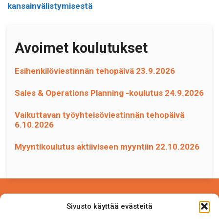
kansainvälistymisestä
Avoimet koulutukset
Esihenkilöviestinnän tehopäivä 23.9.2026
Sales & Operations Planning -koulutus 24.9.2026
Vaikuttavan työyhteisöviestinnän tehopäivä
6.10.2026
Myyntikoulutus aktiiviseen myyntiin 22.10.2026
Power Competence Oy
Sivusto käyttää evästeitä
Tehtaantie 5 A 4