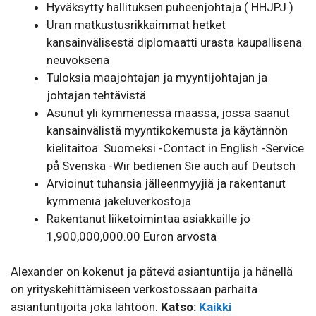
Hyväksytty hallituksen puheenjohtaja ( HHJPJ )
Uran matkustusrikkaimmat hetket
kansainvälisestä diplomaatti urasta kaupallisena
neuvoksena
Tuloksia maajohtajan ja myyntijohtajan ja
johtajan tehtävistä
Asunut yli kymmenessä maassa, jossa saanut
kansainvälistä myyntikokemusta ja käytännön
kielitaitoa. Suomeksi -Contact in English -Service
på Svenska -Wir bedienen Sie auch auf Deutsch
Arvioinut tuhansia jälleenmyyjiä ja rakentanut
kymmeniä jakeluverkostoja
Rakentanut liiketoimintaa asiakkaille jo
1,900,000,000.00 Euron arvosta
Alexander on kokenut ja pätevä asiantuntija ja hänellä
on yrityskehittämiseen verkostossaan parhaita
asiantuntijoita joka lähtöön.
Katso:
Kaikki