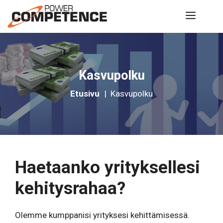
Siirry
Valik
sisältöön
Kasvupolku
Etusivu
|
Kasvupolku
Haetaanko yrityksellesi
kehitysrahaa?
Olemme kumppanisi yrityksesi kehittämisessä.