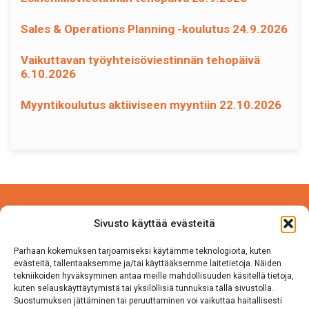
Sales & Operations Planning -koulutus 24.9.2026
Vaikuttavan työyhteisöviestinnän tehopäivä
6.10.2026
Myyntikoulutus aktiiviseen myyntiin 22.10.2026
Power Competence Oy
Sivusto käyttää evästeitä
Tehtaantie 5 A 4
14500 IITTALA
Parhaan kokemuksen tarjoamiseksi käytämme teknologioita, kuten
evästeitä, tallentaaksemme ja/tai käyttääksemme laitetietoja. Näiden
tekniikoiden hyväksyminen antaa meille mahdollisuuden käsitellä tietoja,
Puh. 050 570 8163
kuten selauskäyttäytymistä tai yksilöllisiä tunnuksia tällä sivustolla.
Suostumuksen jättäminen tai peruuttaminen voi vaikuttaa haitallisesti