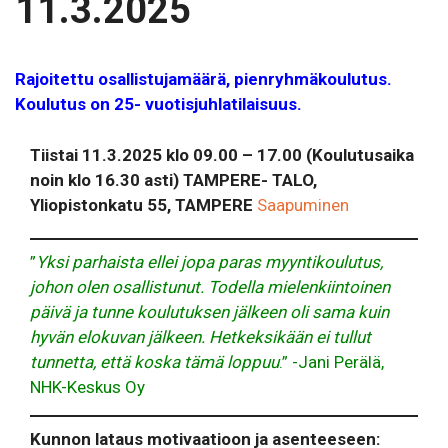
11.3.2025
Rajoitettu osallistujamäärä, pienryhmäkoulutus.
Koulutus on 25- vuotisjuhlatilaisuus.
Tiistai 11.3.2025 klo 09.00 – 17.00 (Koulutusaika
noin klo 16.30 asti) TAMPERE- TALO,
Yliopistonkatu 55, TAMPERE
Saapuminen
”
Yksi parhaista ellei jopa paras myyntikoulutus,
johon olen osallistunut. Todella mielenkiintoinen
päivä ja tunne koulutuksen jälkeen oli sama kuin
hyvän elokuvan jälkeen. Hetkeksikään ei tullut
tunnetta, että koska tämä loppuu
.” -Jani Perälä,
NHK-Keskus Oy
Kunnon lataus motivaatioon ja asenteeseen: