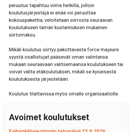
peruutus tapahtuu viime hetkillä, jolloin
koulutusjärjestäjä ei enää voi peruuttaa
kokouspakettia, veloitetaan siirrosta seuraavan
koulutukseen tämän kustannuksen mukainen
siirtomaksu.
Mikäli koulutus siirtyy pakottavasta force majeure
syystä osallistujat pääsevät oman valintansa
mukaan seuraavaan valitsemaansa koulutukseen tai
voivat valita etäkoulutuksen, mikäli se kyseisestä
koulutuksesta järjestetään.
Koulutus tilattavissa myös omalle organisaatiolle.
Avoimet koulutukset
Esihenkilöviestinnän tehopäivä 23.9.2026