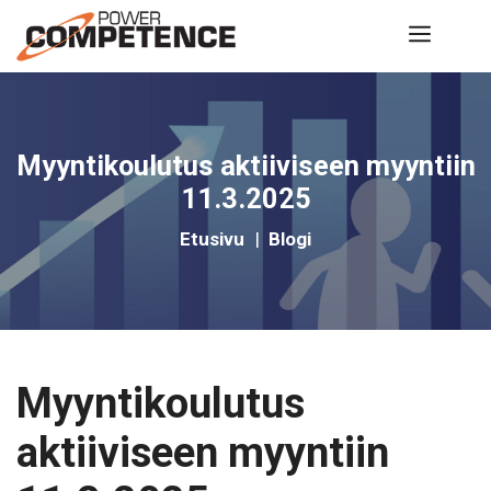
Siirry
Valik
sisältöön
Myyntikoulutus aktiiviseen myyntiin
11.3.2025
Etusivu
|
Blogi
Myyntikoulutus
aktiiviseen myyntiin