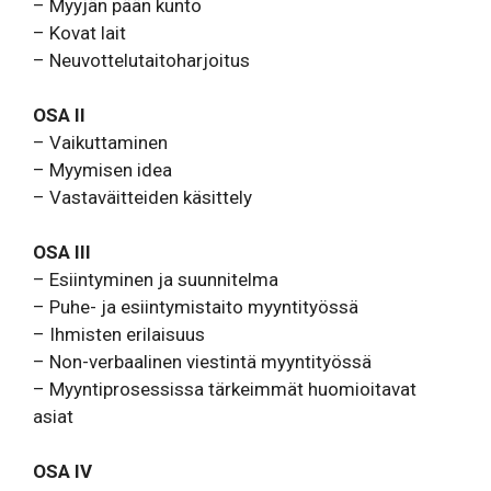
– Myyjän pään kunto
– Kovat lait
– Neuvottelutaitoharjoitus
OSA II
– Vaikuttaminen
– Myymisen idea
– Vastaväitteiden käsittely
OSA III
– Esiintyminen ja suunnitelma
– Puhe- ja esiintymistaito myyntityössä
– Ihmisten erilaisuus
– Non-verbaalinen viestintä myyntityössä
– Myyntiprosessissa tärkeimmät huomioitavat
asiat
OSA IV