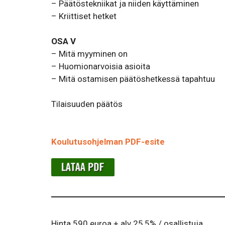
– Päätöstekniikat ja niiden käyttäminen
– Kriittiset hetket
OSA V
– Mitä myyminen on
– Huomionarvoisia asioita
– Mitä ostamisen päätöshetkessä tapahtuu
Tilaisuuden päätös
Koulutusohjelman PDF-esite
Hinta 590 euroa + alv 25,5% / osallistuja.