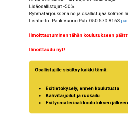
Lisäosallistujat -50%.
Ryhmätarjouksena neljä osallistujaa kolmen hi
Lisätiedot Pauli Vuorio Puh. 050 570 8163
pa
Ilmoittautuminen tähän koulutukseen päätty
Ilmoittaudu nyt!
Osallistujille sisältyy kaikki tämä:
Esitietokysely, ennen koulutusta
Kahvitarjoilut ja ruokailu
Esitysmateriaali koulutuksen jälkeen