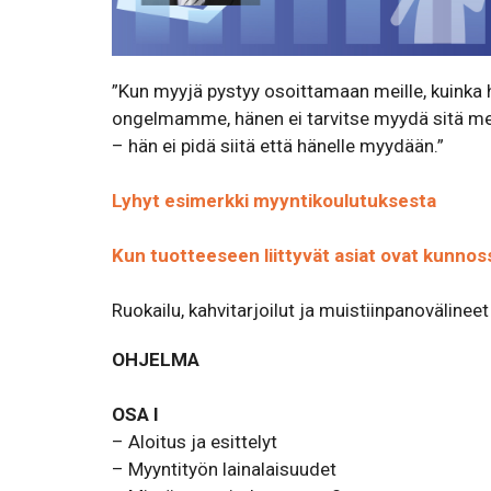
”Kun myyjä pystyy osoittamaan meille, kuinka 
ongelmamme, hänen ei tarvitse myydä sitä mei
– hän ei pidä siitä että hänelle myydään.”
Lyhyt esimerkki myyntikoulutuksesta
Kun tuotteeseen liittyvät asiat ovat kunnoss
Ruokailu, kahvitarjoilut ja muistiinpanovälinee
OHJELMA
OSA I
– Aloitus ja esittelyt
– Myyntityön lainalaisuudet