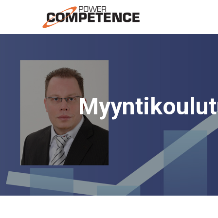
Siirry
sisältöön
Myyntikoulut