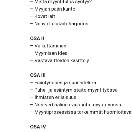
– Mistä myyntitulos syntyy?
– Myyjän pään kunto
– Kovat lait
– Neuvottelutaitoharjoitus
OSA II
– Vaikuttaminen
– Myymisen idea
– Vastaväitteiden käsittely
OSA III
– Esiintyminen ja suunnitelma
– Puhe- ja esiintymistaito myyntityössä
– Ihmisten erilaisuus
– Non-verbaalinen viestintä myyntityössä
– Myyntiprosessissa tärkeimmät huomioitavat
OSA IV