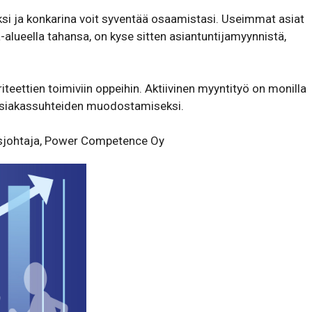
ksi ja konkarina voit syventää osaamistasi. Useimmat asiat
-alueella tahansa, on kyse sitten asiantuntijamyynnistä,
eettien toimiviin oppeihin. Aktiivinen myyntityö on monilla
a asiakassuhteiden muodostamiseksi.
tusjohtaja, Power Competence Oy