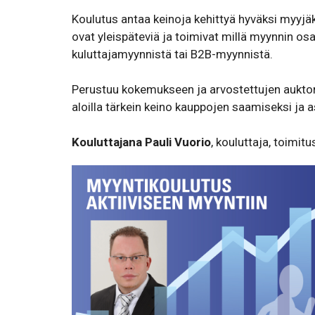
Koulutus antaa keinoja kehittyä hyväksi myyjä
ovat yleispäteviä ja toimivat millä myynnin osa
kuluttajamyynnistä tai B2B-myynnistä.
Perustuu kokemukseen ja arvostettujen auktorit
aloilla tärkein keino kauppojen saamiseksi j
Kouluttajana Pauli Vuorio
, kouluttaja, toimi