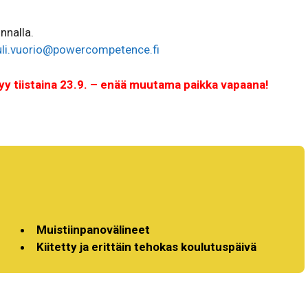
nnalla.
uli.vuorio@powercompetence.fi
y tiistaina 23.9. – enää muutama paikka vapaana!
Muistiinpanovälineet
Kiitetty ja erittäin tehokas koulutuspäivä