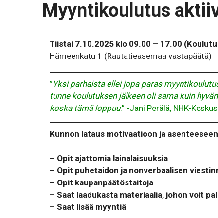
Myyntikoulutus aktii
Tiistai 7.10.2025 klo 09.00 – 17.00 (Koulutu
Hämeenkatu 1 (Rautatieasemaa vastapäätä)
”
Yksi parhaista ellei jopa paras myyntikoulutus
tunne koulutuksen jälkeen oli sama kuin hyvän 
koska tämä loppuu
.” -Jani Perälä, NHK-Kesku
Kunnon lataus motivaatioon ja asenteeseen
– Opit ajattomia lainalaisuuksia
– Opit puhetaidon ja nonverbaalisen viesti
– Opit kaupanpäätöstaitoja
– Saat laadukasta materiaalia, johon voit 
– Saat lisää myyntiä